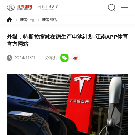
新闻中心
新闻简讯
外媒：特斯拉缩减在德生产电池计划-江南APP体育
官方网站
2024/11/21
分享到