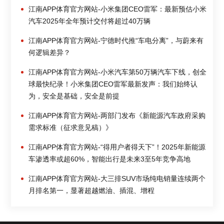
江南APP体育官方网站-小米集团CEO雷军：最新预估小米
汽车2025年全年预计交付将超过40万辆
江南APP体育官方网站-宁德时代推“车电分离”，与蔚来有
何逻辑差异？
江南APP体育官方网站-小米汽车第50万辆汽车下线，创全
球最快纪录！小米集团CEO雷军最新发声：我们始终认
为，安全是基础，安全是前提
江南APP体育官方网站-两部门发布《新能源汽车政府采购
需求标准（征求意见稿）》
江南APP体育官方网站-“得用户者得天下”！2025年新能源
车渗透率或超60%，智能出行是未来3至5年竞争高地
江南APP体育官方网站-大三排SUV市场纯电销量连续两个
月排名第一，显著超越燃油、插混、增程