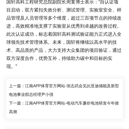
国轩高科工程研究总院副院长周复博士表示：“自认证项
目启动，双方紧扣失效分析、测试管理、实验室安全、样
品管理及人员管理等多个维度，超过三百项节点的持续改
进，高效精准地支撑了实验室从优秀到卓越的改善过程。
此次认证成功，标志着国轩高科测试验证能力正式进入全
球领先技术管理体系。未来，国轩将继续以高水平的技
术、高品质的产品，大力支持大众集团的项目验证，通过
双方深度合作，优势互补，持续助力碳中和目标的实
现。”
上一篇：江南APP体育官方网站-张志武会见比亚迪储能及新型
电池事业部总经理尹小强
下一篇：江南APP体育官方网站-电动汽车廉价电池研发今年掀
高潮