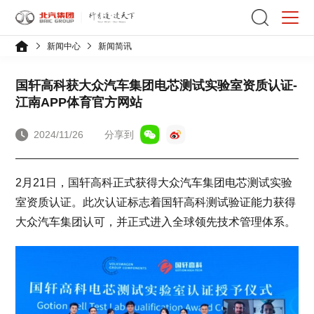
新闻中心
新闻简讯
国轩高科获大众汽车集团电芯测试实验室资质认证-
江南APP体育官方网站
2024/11/26
分享到
2月21日，国轩高科正式获得大众汽车集团电芯测试实验
室资质认证。此次认证标志着国轩高科测试验证能力获得
大众汽车集团认可，并正式进入全球领先技术管理体系。