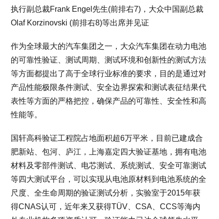
执行副总裁Frank Engel先生(前排右7)，大众中国副总裁
Olaf Korzinovski (前排右8)等出席并见证
作为全球最大的汽车集团之一，大众汽车集团在动力电池
的可靠性验证、测试周期、测试环境和创新性的测试方法
等方面都提出了高于全球行业标准的要求，目的是通过对
产品性能极限条件测试、安全边界探索和测试表征结果代
表性等方面的严格把控，确保产品的可靠性、安全性和高
性能等。
国轩高科验证工程院占地面积超6万平米，目前已建成合
肥新站、包河、庐江，上海嘉定四大验证基地，拥有电池
材料及零部件测试、电芯测试、系统测试、安全可靠测试
等四大测试平台，可以实现从电池原材料到电池系统的全
尺度、全生命周期的验证测试分析，实验室于2015年获
得CNAS认可，近年来又获得TÜV、CSA、CCS等海内