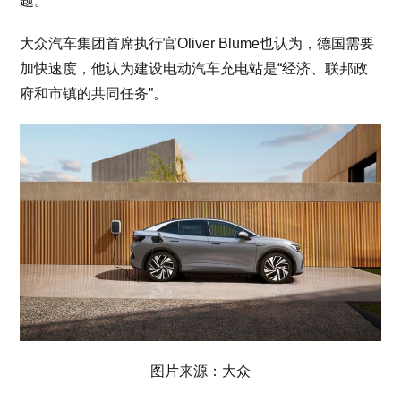
题。”
大众汽车集团首席执行官Oliver Blume也认为，德国需要
加快速度，他认为建设电动汽车充电站是“经济、联邦政
府和市镇的共同任务”。
图片来源：大众