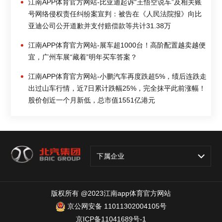
江南APP体育官方网站-比亚迪起诉“王悟空说车”及相关账
号网络侵权责任纠纷案宣判：被告在《人民法院报》向比
亚迪公司公开道歉并支付赔偿款等共计31.38万
江南APP体育官方网站-展车超1000台！高阶配置越卖越便
宜，广州车展“藏着”明年买车答案？
江南APP体育官方网站-小鹏汽车再度跌超5%，绩后连跌走
出过山车行情，近7日累计跌幅25%，完全抹平此前涨幅！
股价创近一个月新低，总市值1551亿港元
下属企业
版权所有 @2023江南app体育官方网站
京公网安备 11011302004105号
京ICP备11041689号-1