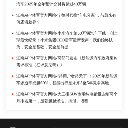
汽车2025年全年预计交付将超过40万辆
江南APP体育官方网站-宁德时代推“车电分离”，与蔚来有
何逻辑差异？
江南APP体育官方网站-小米汽车第50万辆汽车下线，创全
球最快纪录！小米集团CEO雷军最新发声：我们始终认
为，安全是基础，安全是前提
江南APP体育官方网站-两部门发布《新能源汽车政府采购
需求标准（征求意见稿）》
江南APP体育官方网站-“得用户者得天下”！2025年新能源
车渗透率或超60%，智能出行是未来3至5年竞争高地
江南APP体育官方网站-大三排SUV市场纯电销量连续两个
月排名第一，显著超越燃油、插混、增程