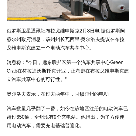
俄罗斯卫星通讯社布拉戈维申斯克2月8日电 据俄罗斯阿
穆尔州政府消息，该州州长瓦西里∙奥尔洛夫提议在布拉
戈维申斯克建立一个电动汽车共享中心。
消息称：“今日，远东联邦区第一个汽车共享中心Green
Crab在符拉迪沃斯托克开业，正考虑在布拉戈维申斯克建
立汽车共享中心的可行性。”
奥尔洛夫表示，在过去两年中，阿穆尔州的电动
汽车数量几乎翻了一番，如今在该地区注册的电动汽车已
超过650辆，全州现有9个充电站。他指出，为了方便使
用电动汽车，需要充电基础普遍化。