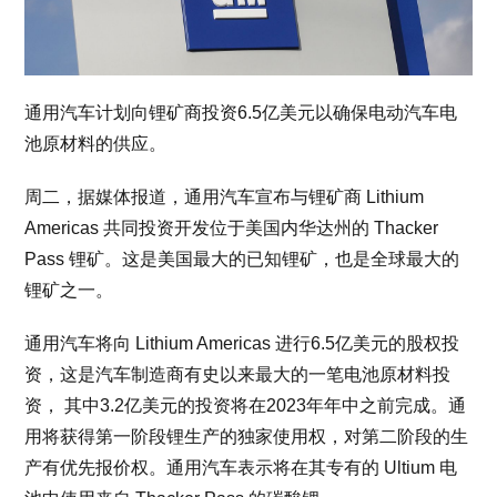
通用汽车计划向锂矿商投资6.5亿美元以确保电动汽车电
池原材料的供应。
周二，据媒体报道，通用汽车宣布与锂矿商 Lithium
Americas 共同投资开发位于美国内华达州的 Thacker
Pass 锂矿。这是美国最大的已知锂矿，也是全球最大的
锂矿之一。
通用汽车将向 Lithium Americas 进行6.5亿美元的股权投
资，这是汽车制造商有史以来最大的一笔电池原材料投
资， 其中3.2亿美元的投资将在2023年年中之前完成。通
用将获得第一阶段锂生产的独家使用权，对第二阶段的生
产有优先报价权。通用汽车表示将在其专有的 Ultium 电