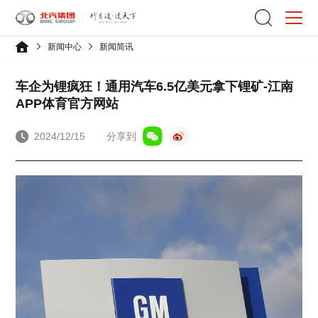
新闻中心
新闻简讯
车企为锂疯狂！通用汽车6.5亿美元拿下锂矿-江南
APP体育官方网站
2024/12/15
分享到