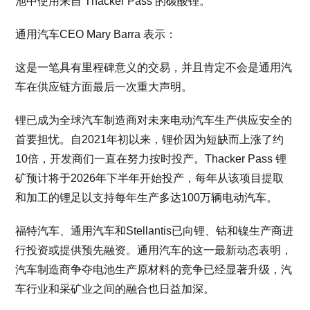
池中使用来自 Thacker Pass 的碳酸锂。
通用汽车CEO Mary Barra 表示：
这是一笔具有里程碑意义的交易，并且肯定不会是通用汽
车在供应链方面最后一次重大声明。
锂已成为全球汽车制造商对未来电动汽车生产供应安全的
首要担忧。自2021年初以来，锂价因为短缺而上涨了约
10倍，开发商们一直在努力按时投产。Thacker Pass 锂
矿预计将于2026年下半年开始投产，每年从该项目提取
和加工的锂足以支持每年生产多达100万辆电动汽车。
福特汽车、通用汽车和Stellantis已向锂、钴和镍生产商进
行投资或提供预先融资。通用汽车的这一最新动态表明，
汽车制造商争夺电池生产原材料的竞争已经显著升级，汽
车行业和采矿业之间的融合也日益加深。