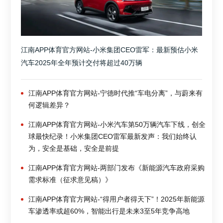
江南APP体育官方网站-小米集团CEO雷军：最新预估小米
汽车2025年全年预计交付将超过40万辆
江南APP体育官方网站-宁德时代推“车电分离”，与蔚来有
何逻辑差异？
江南APP体育官方网站-小米汽车第50万辆汽车下线，创全
球最快纪录！小米集团CEO雷军最新发声：我们始终认
为，安全是基础，安全是前提
江南APP体育官方网站-两部门发布《新能源汽车政府采购
需求标准（征求意见稿）》
江南APP体育官方网站-“得用户者得天下”！2025年新能源
车渗透率或超60%，智能出行是未来3至5年竞争高地