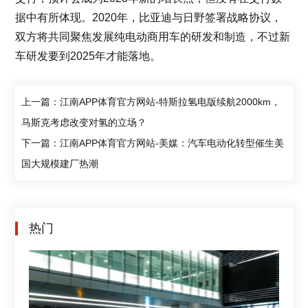
据中有所体现。2020年，比亚迪与日野签署战略协议，
双方将共同聚焦发展纯电动商用车的研发和制造，不过新
车研发要到2025年才能落地。
上一篇：江南APP体育官方网站-特斯拉氢电版续航2000km，
马斯克考虑改变对氢的立场？
下一篇：江南APP体育官方网站-美媒：汽车电动化转型催生美
国大规模建厂热潮
热门