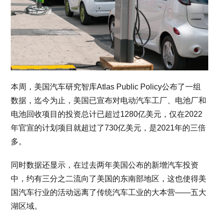
本周，美国汽车研究智库Atlas Public Policy公布了一组
数据，迄今为止，美国已宣布对电动汽车工厂、电池厂和
电池回收项目的投资总计已超过1280亿美元，仅在2022
年官宣的计划项目就超过了730亿美元，是2021年的三倍
多。
同时数据还显示，在过去两年美国公布的新增汽车投资
中，约有三分之二流向了美国的东南部地区，这也使得美
国汽车行业的活动远离了传统汽车工业的大本营——五大
湖区域。