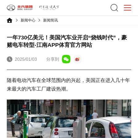
新闻中心
新闻简讯
一年730亿美元！美国汽车业开启“烧钱时代”，豪
赌电车转型-江南APP体育官方网站
2025/01/03
分享到
随着电动汽车在全球范围内的兴起，美国正在进入几十年
来最大的汽车工厂建设热潮。