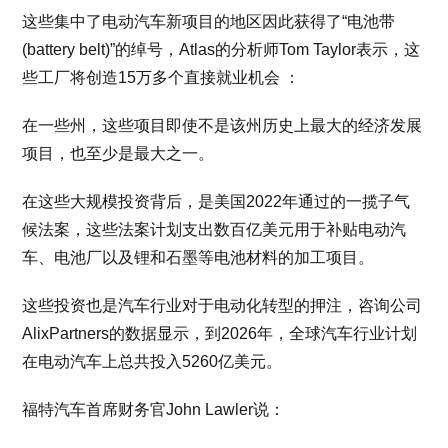
这些集中了电动汽车新项目的地区因此获得了“电池带
(battery belt)”的绰号，Atlas的分析师Tom Taylor表示，这
些工厂将创造15万多个直接就业机会 ：
在一些州，这些项目即使不是该州历史上最大的经济发展
项目，也至少是最大之一。
在这些大规模投资背后，是美国2022年通过的一揽子气
候法案，这些法案计划支出数百亿美元用于补贴电动汽
车、电池厂以及锂和石墨等电池材料的加工项目。
这些投资也是汽车行业对于电动化转型的押注，咨询公司
AlixPartners的数据显示，到2026年，全球汽车行业计划
在电动汽车上总共投入5260亿美元。
福特汽车首席财务官John Lawler说：