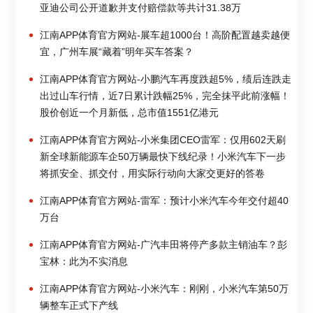
亚迪公司公开道歉并支付赔偿款等共计31.38万
江南APP体育官方网站-展车超1000台！高阶配置越卖越便
宜，广州车展“藏着”明年买车答案？
江南APP体育官方网站-小鹏汽车再度跌超5%，绩后连跌走
出过山车行情，近7日累计跌幅25%，完全抹平此前涨幅！
股价创近一个月新低，总市值1551亿港元
江南APP体育官方网站-小米集团CEO雷军：仅用602天刷
新全球新能源车企50万辆最快下线纪录！小米汽车下一步
将抓安全、抓交付，用实际行动向大家交更好的答卷
江南APP体育官方网站-雷军：预计小米汽车今年交付超40
万台
江南APP体育官方网站-广汽丰田将停产多款主销油车？彭
宝林：此为不实消息
江南APP体育官方网站-小米汽车：刚刚，小米汽车第50万
辆整车正式下产线