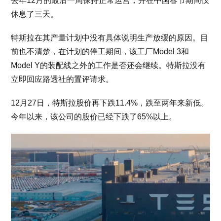
去年12月的最后一周保持正常运营，并在中国春节期间仅
休息了三天。
特斯拉在其产量计划中没有具体说明生产放缓的原因。目
前也不清楚，在计划的停工期间，该工厂Model 3和
Model Y的装配线之外的工作是否还会继续。特斯拉没有
立即回应路透社的置评请求。
12月27日，特斯拉股价再下跌11.4%，跌至两年来新低。
今年以来，该公司的股价已经下跌了65%以上。