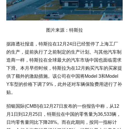
图片来源：特斯拉
据路透社报道，特斯拉在12月24日已经暂停了上海工厂
的生产，提前执行了之前制定的生产计划。与其他汽车制
造商一样，特斯拉在全球最大的汽车市场中国也面临需求
下滑。本月早些时候，特斯拉为在12月购买汽车的买家提
供了额外的激励措施。该公司在中国将Model 3和Model
Y车型的价格下调了9%，此外还对车辆保险费用进行了补
贴。
招银国际(CMBI)在12月27日发布的一份报告中称，从12
月1日到12月25日，特斯拉在中国的零售量为36,533辆，
日均零售量同比下降28%。而在此期间，按同一指标计