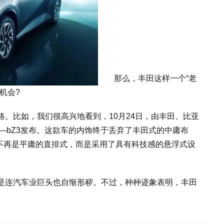
那么，丰田这样一个“老
机会?
。比如，我们很高兴地看到，10月24日，由丰田、比亚
—bZ3发布。这款车的内饰终于丢弃了丰田式的中庸布
也不再是平庸的直排式，而是采用了具有科技感的悬浮式设
连汽车业巨头也自惭形秽。不过，种种迹象表明，丰田