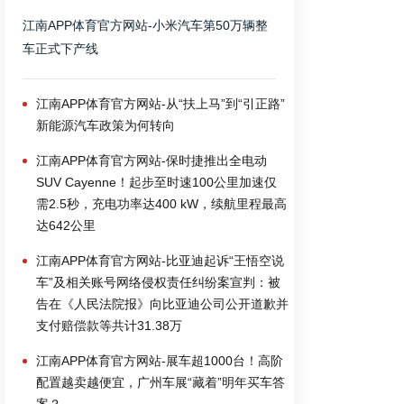
江南APP体育官方网站-小米汽车第50万辆整
车正式下产线
江南APP体育官方网站-从“扶上马”到“引正路”
新能源汽车政策为何转向
江南APP体育官方网站-保时捷推出全电动
SUV Cayenne！起步至时速100公里加速仅
需2.5秒，充电功率达400 kW，续航里程最高
达642公里
江南APP体育官方网站-比亚迪起诉“王悟空说
车”及相关账号网络侵权责任纠纷案宣判：被
告在《人民法院报》向比亚迪公司公开道歉并
支付赔偿款等共计31.38万
江南APP体育官方网站-展车超1000台！高阶
配置越卖越便宜，广州车展“藏着”明年买车答
案？