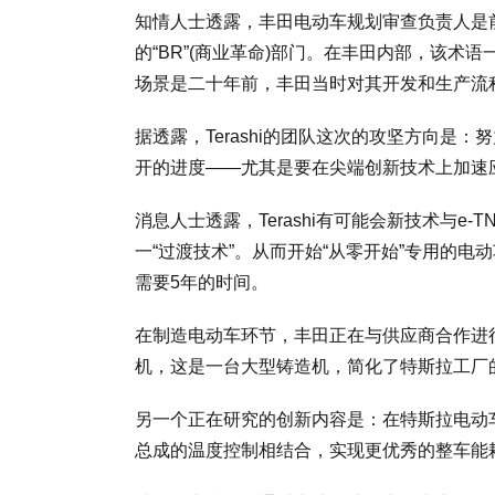
知情人士透露，丰田电动车规划审查负责人是前首席竞争
的“BR”(商业革命)部门。在丰田内部，该
场景是二十年前，丰田当时对其开发和生产流
据透露，Terashi的团队这次的攻坚方向是
开的进度——尤其是要在尖端创新技术上加速
消息人士透露，Terashi有可能会新技术与e-
一“过渡技术”。从而开始“从零开始”专用的
需要5年的时间。
在制造电动车环节，丰田正在与供应商合作进行创
机，这是一台大型铸造机，简化了特斯拉工厂
另一个正在研究的创新内容是：在特斯拉电动
总成的温度控制相结合，实现更优秀的整车能