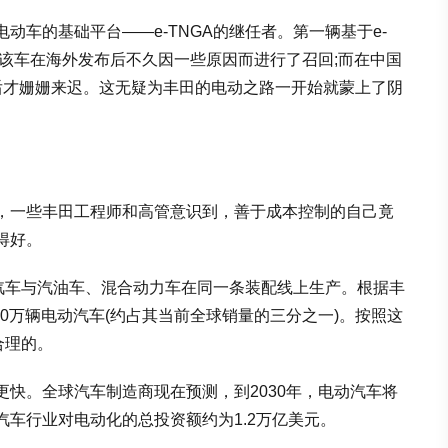
动车的基础平台——e-TNGA的继任者。第一辆基于e-
市，该车在海外发布后不久因一些原因而进行了召回;而在中国
月后才姗姗来迟。这无疑为丰田的电动之路一开始就蒙上了阴
，一些丰田工程师和高管意识到，善于成本控制的自己竟
得好。
动汽车与汽油车、混合动力车在同一条装配线上生产。根据丰
50万辆电动汽车(约占其当前全球销量的三分之一)。按照这
合理的。
快。全球汽车制造商现在预测，到2030年，电动汽车将
车行业对电动化的总投资额约为1.2万亿美元。