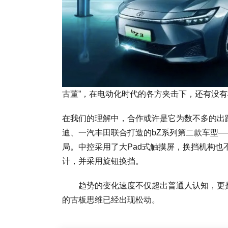
古董”，在电动化时代的各方夹击下，还有没有
在我们的理解中，合作或许是它为数不多的出路
迪、一汽丰田联合打造的bZ系列第二款车型—
局。中控采用了大Pad式触摸屏，换挡机构
计，并采用旋钮换挡。
趋势的变化速度不仅超出普通人认知，更是
的古板思维已经出现松动。