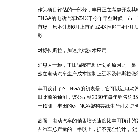
作为项目评估的一部分，丰田正在考虑开发其电
TNGA的电动汽车bZ4X于今年早些时候上
市场，原本计划6月上市的bZ4X推迟了4个
影。
对标特斯拉，加速尖端技术应用
消息人士称，丰田调整电动计划的原因之一是
然在电动汽车生产成本控制上远不及特斯拉做
丰田设计了e-TNGA的初衷是，它可以让电
田此前的预测，该公司到2030年每年销售约3
一预测，丰田的e-TNGA架构共线生产计划是
然而，电动汽车的销售增长速度比丰田预计的更
占汽车总产量的一半以上，据不完全统计，全汽