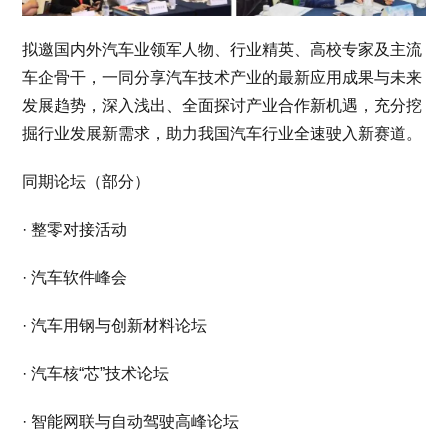
拟邀国内外汽车业领军人物、⾏业精英、高校专家及主流
车企骨干，一同分享汽车技术产业的最新应用成果与未来
发展趋势，深入浅出、全面探讨产业合作新机遇，充分挖
掘行业发展新需求，助力我国汽车行业全速驶入新赛道。
同期论坛（部分）
· 整零对接活动
· 汽车软件峰会
· 汽车用钢与创新材料论坛
· 汽车核“芯”技术论坛
· 智能网联与自动驾驶高峰论坛