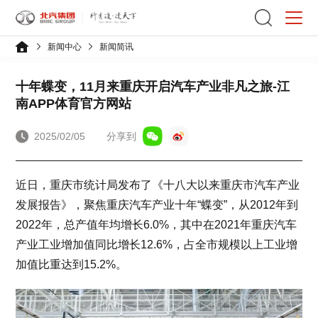
新闻中心
新闻简讯
十年蝶变，11月来重庆开启汽车产业非凡之旅-江
南APP体育官方网站
2025/02/05
分享到
近日，重庆市统计局发布了《十八大以来重庆市汽车产业
发展报告》，聚焦重庆汽车产业十年“蝶变”，从2012年到
2022年，总产值年均增长6.0%，其中在2021年重庆汽车
产业工业增加值同比增长12.6%，占全市规模以上工业增
加值比重达到15.2%。