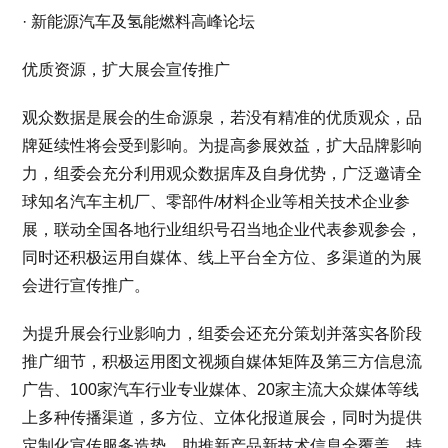
· 新能源汽车及氢能燃料高峰论坛
优质资源，扩大展会宣传推广
观众数据是展会的生命源泉，若没有精准的优质观众，品
牌延续性将会受到影响。为提高参展效益，扩大品牌影响
力，组委会充分利用观众数据库及自身优势，广泛邀请全
球知名汽车主机厂、零部件/材料企业等相关技术企业参
展，联动全国各地行业组织号召当地企业代表参观参会，
同时还积极运用自媒体、线上平台全方位、多渠道的为展
会进行宣传推广。
为提升展会行业影响力，组委会还充分策划并落实各阶段
推广细节，积极运用图文视频自媒体矩阵及第三方信息流
广告、100家汽车行业专业媒体、20家主流大众媒体等线
上多种传播渠道，多方位、立体化报道展会，同时为提供
定制化宣传服务造势，助推新产品新技术信息全覆盖，持