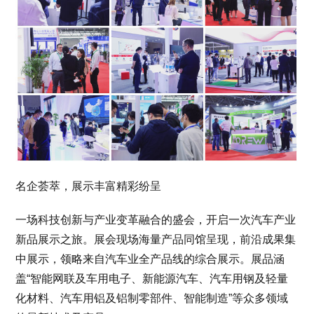
名企荟萃，展示丰富精彩纷呈
一场科技创新与产业变革融合的盛会，开启一次汽车产业
新品展示之旅。展会现场海量产品同馆呈现，前沿成果集
中展示，领略来自汽车业全产品线的综合展示。展品涵
盖“智能网联及车用电子、新能源汽车、汽车用钢及轻量
化材料、汽车用铝及铝制零部件、智能制造”等众多领域