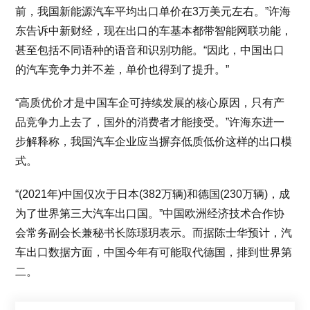
前，我国新能源汽车平均出口单价在3万美元左右。”许海
东告诉中新财经，现在出口的车基本都带智能网联功能，
甚至包括不同语种的语音和识别功能。“因此，中国出口
的汽车竞争力并不差，单价也得到了提升。”
“高质优价才是中国车企可持续发展的核心原因，只有产
品竞争力上去了，国外的消费者才能接受。”许海东进一
步解释称，我国汽车企业应当摒弃低质低价这样的出口模
式。
“(2021年)中国仅次于日本(382万辆)和德国(230万辆)，成
为了世界第三大汽车出口国。”中国欧洲经济技术合作协
会常务副会长兼秘书长陈璟玥表示。而据陈士华预计，汽
车出口数据方面，中国今年有可能取代德国，排到世界第
二。