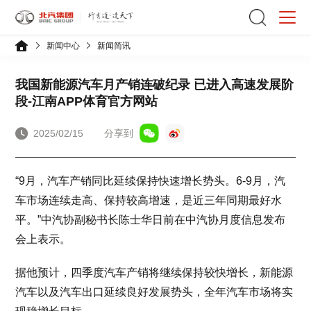
新闻中心
新闻简讯
我国新能源汽车月产销连破纪录 已进入高速发展阶
段-江南APP体育官方网站
2025/02/15
分享到
“9月，汽车产销同比延续保持快速增长势头。6-9月，汽
车市场连续走高、保持较高增速，是近三年同期最好水
平。”中汽协副秘书长陈士华日前在中汽协月度信息发布
会上表示。
据他预计，四季度汽车产销将继续保持较快增长，新能源
汽车以及汽车出口延续良好发展势头，全年汽车市场将实