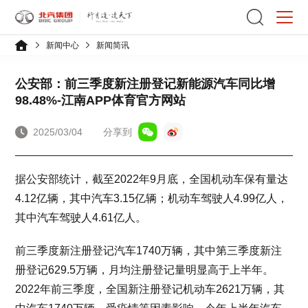
新闻中心
新闻简讯
公安部：前三季度新注册登记新能源汽车同比增
98.48%-江南APP体育官方网站
2025/03/04
分享到
据公安部统计，截至2022年9月底，全国机动车保有量达
4.12亿辆，其中汽车3.15亿辆；机动车驾驶人4.99亿人，
其中汽车驾驶人4.61亿人。
前三季度新注册登记汽车1740万辆，其中第三季度新注
册登记629.5万辆，月均注册登记量明显高于上半年。
2022年前三季度，全国新注册登记机动车2621万辆，其