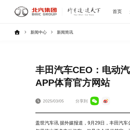
首页
新闻中心
新闻简讯
丰田汽车CEO：电动
APP体育官方网站
2025/03/05
分享到
盖世汽车讯 据外媒报道，9月29日，丰田汽