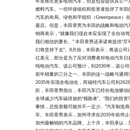
年里推出更多电动汽车，但是也会提供其它一
燃料汽车。一些环保组织和投资者批评了丰田
汽车的布局。绿色和平组织（Greenpeac
最后。但是，丰田章男为丰田的战略和电动汽
销商表示，“就像我们现在本应实现了全自动
我们相信的要长。” 丰田章男还承诺将提供“
们将坚持下去”。8月份，丰田表示，将该公司计
亿美元，部分是为了应对消费者对电动汽车日
纯电动汽车。该公司预计，到2030年，该公
前年销量的三分之一。丰田的这一战略与通用
2035年实现全电动化，而福特汽车公司到20
距，丰田章男指出，丰田汽车已经在电池驱动
全球减少汽车碳排放的“领跑者”。“我们的投
事情，总投资额可能并不一定少。”汽车制造
车。丰田章男表示，加州寻求在2035年前停
加州最畅销的汽车品牌。上个月，丰田承认，加州有权