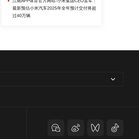
江南APP体育官方网站-小米集团CEO雷军：
最新预估小米汽车2025年全年预计交付将超
过40万辆