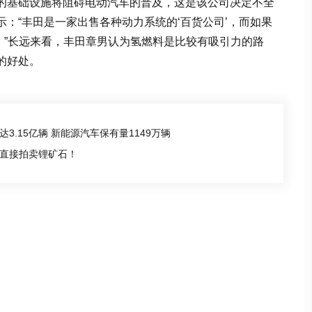
的基础设施将阻碍电动汽车的普及，这是该公司决定不全
：“丰田是一家出售各种动力系统的‘百货公司’，而如果
的。”长远来看，丰田章男认为氢燃料是比较有吸引力的路
的好处。
3.15亿辆 新能源汽车保有量1149万辆
山直接拍卖锂矿石！