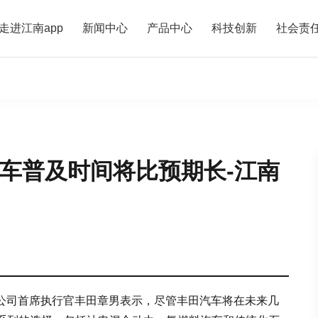
走进江南app
新闻中心
产品中心
科技创新
社会责
汽车普及时间将比预期长-江南
车公司首席执行官丰田章男表示，尽管丰田汽车将在未来几