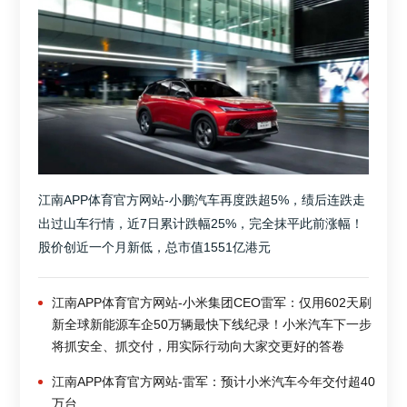
江南APP体育官方网站-小鹏汽车再度跌超5%，绩后连跌走
出过山车行情，近7日累计跌幅25%，完全抹平此前涨幅！
股价创近一个月新低，总市值1551亿港元
江南APP体育官方网站-小米集团CEO雷军：仅用602天刷
新全球新能源车企50万辆最快下线纪录！小米汽车下一步
将抓安全、抓交付，用实际行动向大家交更好的答卷
江南APP体育官方网站-雷军：预计小米汽车今年交付超40
万台