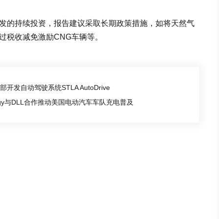
开发的持续投资，报告建议采取长期政策措施，如将天然气
过税收减免激励CNG车辆等。
部开发自动驾驶系统STLA AutoDrive
nergy与DLL合作推动美国电动汽车车队充电普及