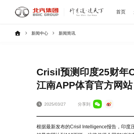
首页
新闻中心
新闻简讯
Crisil预测印度25财
江南APP体育官方网站
2025/03/27
分享到
根据最新发布的Crisil Intelligence