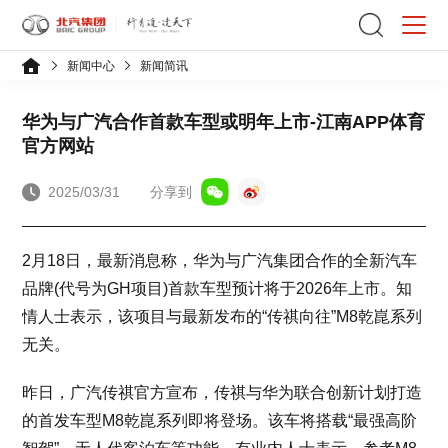
新闻中心
新闻简讯
华为与广汽合作首款车型或明年上市-江南APP体育
官方网站
2025/03/31
分享到
2月18日，最新消息称，华为与广汽集团合作的全新汽车
品牌(代号为GH项目)首款车型预计将于2026年上市。知
情人士表示，该项目与最新发布的“传祺向往”M8乾崑系列
无关。
昨日，广汽传祺官方宣布，传祺与华为联合创新计划打造
的首发车型M8乾崑系列即将登场。该车将搭载“最强高阶