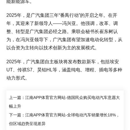
能新能源车。
2025年，是广汽集团三年“番禺行动”的开启之年。在开
年，其迎来了新领导人——冯兴亚。他强调，改革、调
整、转型是广汽集团必经之路。乘联会秘书长崔东树认
为，在冯兴亚领导下，广汽集团有望加速电动化转型，从
以合资为主转向以技术创新为主的发展模式。
2025年，广汽集团自主板块将发布数款新车，包括埃安
UT、传祺S7、昊铂HL等，涵盖纯电、增程、插电等多种
动力形式。
上一篇：江南APP体育官方网站-德国民众购买电动汽车意愿大
幅上升
下一篇：江南APP体育官方网站-全球电动汽车销量增长18%，
但区域趋势呈现差异