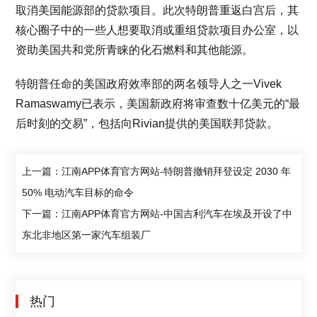
取消美国能源部的贷款项目。此次特朗普重返白宫后，其
核心圈子中的一些人想要取消或重组贷款项目办公室，以
资助美国共和党所青睐的化石燃料和其他能源。
特朗普任命的美国政府效率部的两名领导人之一Vivek
Ramaswamy已表示，美国新政府将审查数十亿美元的“最
后时刻的交易”，包括向Rivian提供的美国联邦贷款。
上一篇：江南APP体育官方网站-特朗普撤销拜登设定 2030 年
50% 电动汽车目标的命令
下一篇：江南APP体育官方网站-中国吉利汽车在埃及开设了中
东北非地区第一家汽车组装厂
热门