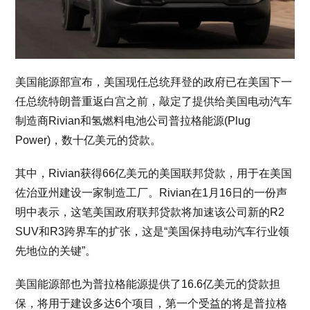
美国能源部宣布，美国现任总统拜登的政府已在美国下一
任总统特朗普重返白宫之前，敲定了提供给美国电动汽车
制造商Rivian和氢燃料电池公司普拉格能源(Plug
Power)，数十亿美元的贷款。
其中，Rivian获得66亿美元的美国联邦贷款，用于在美国
佐治亚州建设一家制造工厂。Rivian在1月16日的一份声
明中表示，这笔美国政府联邦贷款将加速该公司新的R2
SUV和R3跨界车的扩张，这是“美国保持电动汽车行业领
先地位的关键”。
美国能源部也为普拉格能源提供了16.6亿美元的贷款担
保，将用于建设多达6个项目，第一个受益的将是普拉格