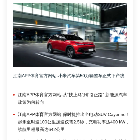
江南APP体育官方网站-小米汽车第50万辆整车正式下产线
江南APP体育官方网站-从“扶上马”到“引正路” 新能源汽车
政策为何转向
江南APP体育官方网站-保时捷推出全电动SUV Cayenne！
起步至时速100公里加速仅需2.5秒，充电功率达400 kW，
续航里程最高达642公里