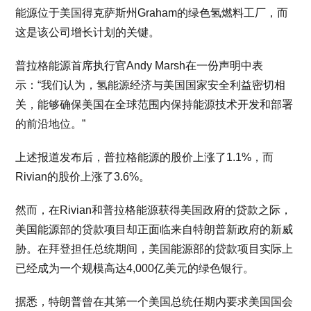
能源位于美国得克萨斯州Graham的绿色氢燃料工厂，而
这是该公司增长计划的关键。
普拉格能源首席执行官Andy Marsh在一份声明中表
示：“我们认为，氢能源经济与美国国家安全利益密切相
关，能够确保美国在全球范围内保持能源技术开发和部署
的前沿地位。”
上述报道发布后，普拉格能源的股价上涨了1.1%，而
Rivian的股价上涨了3.6%。
然而，在Rivian和普拉格能源获得美国政府的贷款之际，
美国能源部的贷款项目却正面临来自特朗普新政府的新威
胁。在拜登担任总统期间，美国能源部的贷款项目实际上
已经成为一个规模高达4,000亿美元的绿色银行。
据悉，特朗普曾在其第一个美国总统任期内要求美国国会