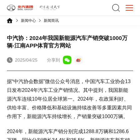
新闻中心
新闻简讯
中汽协：2024年我国新能源汽车产销突破1000万
辆-江南APP体育官方网站
2025/04/25
分享到
据“中汽协会数据”微信公众号消息，中国汽车工业协会13
日发布2024年汽车工业产销情况。其中提到，我国新能
源汽车连续10年位居全球第一。2024年，在政策利好、
供给丰富、价格降低和基础设施持续改善等多重因素共同
作用下，新能源汽车持续增长，产销量突破1000万辆。
2024年，新能源汽车产销分别完成1288.8万辆和1286.6