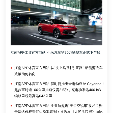
江南APP体育官方网站-小米汽车第50万辆整车正式下产线
江南APP体育官方网站-从“扶上马”到“引正路” 新能源汽车
政策为何转向
江南APP体育官方网站-保时捷推出全电动SUV Cayenne！
起步至时速100公里加速仅需2.5秒，充电功率达400 kW，
续航里程最高达642公里
江南APP体育官方网站-比亚迪起诉“王悟空说车”及相关账
号网络侵权责任纠纷案宣判：被告在《人民法院报》向比