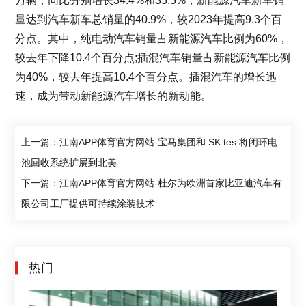
万辆，同比分别增长34.4%和35.5%，新能源汽车新车销
量达到汽车新车总销量的40.9%，较2023年提高9.3个百
分点。其中，纯电动汽车销量占新能源汽车比例为60%，
较去年下降10.4个百分点;插混汽车销量占新能源汽车比例
为40%，较去年提高10.4个百分点。插混汽车的增长迅
速，成为带动新能源汽车增长的新动能。
上一篇：江南APP体育官方网站-宝马集团和 SK tes 将闭环电
池回收系统扩展到北美
下一篇：江南APP体育官方网站-杜尔为欧洲首家比亚迪汽车有
限公司工厂提供可持续涂装技术
热门