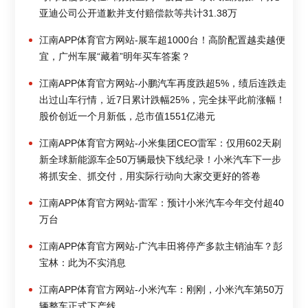
亚迪公司公开道歉并支付赔偿款等共计31.38万
江南APP体育官方网站-展车超1000台！高阶配置越卖越便
宜，广州车展“藏着”明年买车答案？
江南APP体育官方网站-小鹏汽车再度跌超5%，绩后连跌走
出过山车行情，近7日累计跌幅25%，完全抹平此前涨幅！
股价创近一个月新低，总市值1551亿港元
江南APP体育官方网站-小米集团CEO雷军：仅用602天刷
新全球新能源车企50万辆最快下线纪录！小米汽车下一步
将抓安全、抓交付，用实际行动向大家交更好的答卷
江南APP体育官方网站-雷军：预计小米汽车今年交付超40
万台
江南APP体育官方网站-广汽丰田将停产多款主销油车？彭
宝林：此为不实消息
江南APP体育官方网站-小米汽车：刚刚，小米汽车第50万
辆整车正式下产线