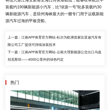
将投入湛江海安新港至海口秀英港航线，能够在单航次中
装载约190辆新能源小汽车，比“绿源一号”轮多装载约30
辆新能源汽车，是琼州海峡最大的一艘专门用于运载新能
源汽车过海的甲板货船。
上一篇：江南APP体育官方网站-杜尔为欧洲首家比亚迪汽车有
限公司工厂提供可持续涂装技术
下一篇：江南APP体育官方网站-云南大理新能源公交出口乌兹
别克斯坦——4000公里外的绿色约定
热门