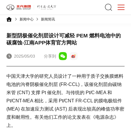
新闻中心
新闻简讯
新型阴极催化剂层设计可减轻 PEM 燃料电池中的
碳腐蚀-江南APP体育官方网站
2025/05/03
分享到
中国天津大学的研究人员设计了一种用于质子交换膜燃料
电池的沟脊阴极催化剂层 (FR-CCL)，该催化剂层由碳纳
米管 (CNT) 支撑 Pt 催化剂。与传统的 Pt/C-MEA 和
Pt/CNT-MEA 相比，采用 Pt/CNT FR-CCL 的膜电极组件
(MEA) 在加速应力测试 (AST) 后表现出较高的峰值功率密
度和耐用性。有关他们工作的论文发表在《电源杂志》
上。