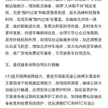
舶运输能力，增加船员储备，保障“人休船不休”稳定发
班。完善“预约过海”和船票预售制度，延长高峰时段预售
时间，实现车辆“预约过海”全覆盖。实施南北岸统一调
度，做好船舶进出港、靠离泊和装卸等衔接。及时发布大
雾停复航、待渡车辆拥堵信息，合理引导公众过海预期。
发挥价格机制作用，加强综合运输服务供给，动态调整进
出岛直飞机型，增加北岸停车场所，加大岛内租赁车辆供
给，推广异地免费还车服务，引导旅客非自驾进岛。
五、最优服务保障自驾出行顺畅
(十)提升路网保障能力。要提升国家高速公路网主通道和
主要国省干线视频监测能力，加强指挥调度，确保公路大
动脉运行畅通。合理安排公路养护时间，除应急养护外，
尽量避免春运期间实施养护工程作业。加强收费站设施设
备检查和收费系统维护，优化调整ETC和MTC车道占