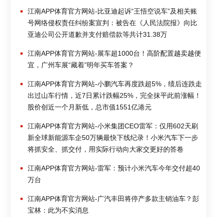
江南APP体育官方网站-比亚迪起诉“王悟空说车”及相关账
号网络侵权责任纠纷案宣判：被告在《人民法院报》向比
亚迪公司公开道歉并支付赔偿款等共计31.38万
江南APP体育官方网站-展车超1000台！高阶配置越卖越便
宜，广州车展“藏着”明年买车答案？
江南APP体育官方网站-小鹏汽车再度跌超5%，绩后连跌走
出过山车行情，近7日累计跌幅25%，完全抹平此前涨幅！
股价创近一个月新低，总市值1551亿港元
江南APP体育官方网站-小米集团CEO雷军：仅用602天刷
新全球新能源车企50万辆最快下线纪录！小米汽车下一步
将抓安全、抓交付，用实际行动向大家交更好的答卷
江南APP体育官方网站-雷军：预计小米汽车今年交付超40
万台
江南APP体育官方网站-广汽丰田将停产多款主销油车？彭
宝林：此为不实消息