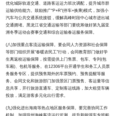
优化城际轨道交通、道路客运运力班次调配，提升城市群
运输供给能力。鼓励推广“P+R”(停车+换乘)模式，加强小
汽车与公共交通系统接驳，缓解高峰时段中心城市进出城
交通拥堵。黑龙江省交通运输等部门要统筹做好第九届亚
洲冬季运动会赛事交通和综合运输春运服务保障。
(八)加强重点客流运输保障。要会同人力资源和社会保障
等部门组织开展“春暖农民工”行动，会同教育部门做好学
生离返校运输保障，按需提供上门售票、包车、专列(包
车厢)、包机等服务。在12306平台开通学生和务工人员票
务服务专区，提供预售期外的车票预约、预售提醒等服
务。会同文化和旅游部门加强景区门票预售、客运量等信
息共享，开行旅游直通车、定制客运线路，加大租赁车辆
投放，满足游客多元化出行需求。
(九)强化进出海南等热点地区服务保障。要完善协同工作
机制，加强琼州海峡客流运行监测，提升新能源车专班船