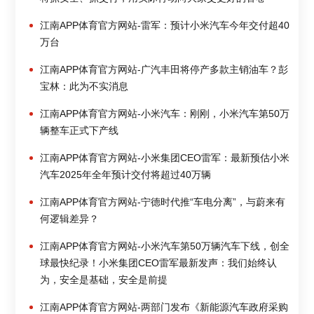
江南APP体育官方网站-雷军：预计小米汽车今年交付超40
万台
江南APP体育官方网站-广汽丰田将停产多款主销油车？彭
宝林：此为不实消息
江南APP体育官方网站-小米汽车：刚刚，小米汽车第50万
辆整车正式下产线
江南APP体育官方网站-小米集团CEO雷军：最新预估小米
汽车2025年全年预计交付将超过40万辆
江南APP体育官方网站-宁德时代推“车电分离”，与蔚来有
何逻辑差异？
江南APP体育官方网站-小米汽车第50万辆汽车下线，创全
球最快纪录！小米集团CEO雷军最新发声：我们始终认
为，安全是基础，安全是前提
江南APP体育官方网站-两部门发布《新能源汽车政府采购