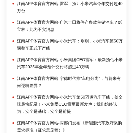
江南APP体育官方网站-雷军：预计小米汽车今年交付超40
万台
江南APP体育官方网站-广汽丰田将停产多款主销油车？彭
宝林：此为不实消息
江南APP体育官方网站-小米汽车：刚刚，小米汽车第50万
辆整车正式下产线
江南APP体育官方网站-小米集团CEO雷军：最新预估小米
汽车2025年全年预计交付将超过40万辆
江南APP体育官方网站-宁德时代推“车电分离”，与蔚来有
何逻辑差异？
江南APP体育官方网站-小米汽车第50万辆汽车下线，创全
球最快纪录！小米集团CEO雷军最新发声：我们始终认
为，安全是基础，安全是前提
江南APP体育官方网站-两部门发布《新能源汽车政府采购
需求标准（征求意见稿）》