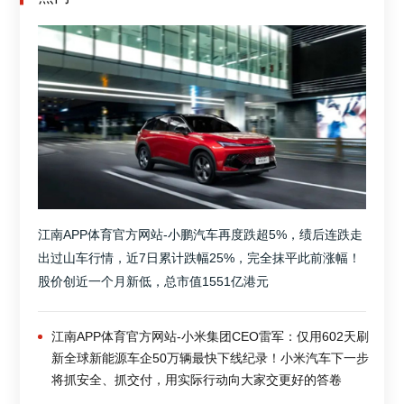
江南APP体育官方网站-小鹏汽车再度跌超5%，绩后连跌走
出过山车行情，近7日累计跌幅25%，完全抹平此前涨幅！
股价创近一个月新低，总市值1551亿港元
江南APP体育官方网站-小米集团CEO雷军：仅用602天刷
新全球新能源车企50万辆最快下线纪录！小米汽车下一步
将抓安全、抓交付，用实际行动向大家交更好的答卷