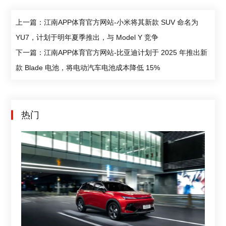
上一篇：江南APP体育官方网站-小米将其新款 SUV 命名为
YU7，计划于明年夏季推出，与 Model Y 竞争
下一篇：江南APP体育官方网站-比亚迪计划于 2025 年推出新
款 Blade 电池，将电动汽车电池成本降低 15%
热门