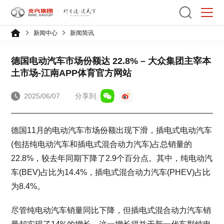
新闻中心
新闻简讯
德国电动汽车市场份额达 22.8% – 大众集团主宰本
土市场-江南APP体育官方网站
2025/06/07
分享到
德国11月的电动汽车市场份额出现下滑，插电式电动汽车
(包括纯电动汽车和插电式混合动力汽车)占总销量的
22.8%，较去年同期下降了2.9个百分点。其中，纯电动汽
车(BEV)占比为14.4%，插电式混合动力汽车(PHEV)占比
为8.4%。
尽管纯电动汽车销量同比下降，但插电式混合动力汽车销