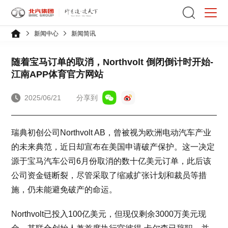
新闻中心
新闻简讯
随着宝马订单的取消，Northvolt 倒闭倒计时开始-
江南APP体育官方网站
2025/06/21
分享到
瑞典初创公司Northvolt AB，曾被视为欧洲电动汽车产业
的未来典范，近日却宣布在美国申请破产保护。这一决定
源于宝马汽车公司6月份取消的数十亿美元订单，此后该
公司资金链断裂，尽管采取了缩减扩张计划和裁员等措
施，仍未能避免破产的命运。
Northvolt已投入100亿美元，但现仅剩余3000万美元现