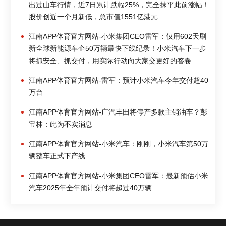
出过山车行情，近7日累计跌幅25%，完全抹平此前涨幅！
股价创近一个月新低，总市值1551亿港元
江南APP体育官方网站-小米集团CEO雷军：仅用602天刷
新全球新能源车企50万辆最快下线纪录！小米汽车下一步
将抓安全、抓交付，用实际行动向大家交更好的答卷
江南APP体育官方网站-雷军：预计小米汽车今年交付超40
万台
江南APP体育官方网站-广汽丰田将停产多款主销油车？彭
宝林：此为不实消息
江南APP体育官方网站-小米汽车：刚刚，小米汽车第50万
辆整车正式下产线
江南APP体育官方网站-小米集团CEO雷军：最新预估小米
汽车2025年全年预计交付将超过40万辆