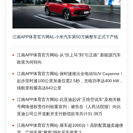
江南APP体育官方网站-小米汽车第50万辆整车正式下产线
江南APP体育官方网站-从“扶上马”到“引正路” 新能源汽车
政策为何转向
江南APP体育官方网站-保时捷推出全电动SUV Cayenne！
起步至时速100公里加速仅需2.5秒，充电功率达400 kW，
续航里程最高达642公里
江南APP体育官方网站-比亚迪起诉“王悟空说车”及相关账
号网络侵权责任纠纷案宣判：被告在《人民法院报》向比
亚迪公司公开道歉并支付赔偿款等共计31.38万
江南APP体育官方网站-展车超1000台！高阶配置越卖越便
宜，广州车展“藏着”明年买车答案？