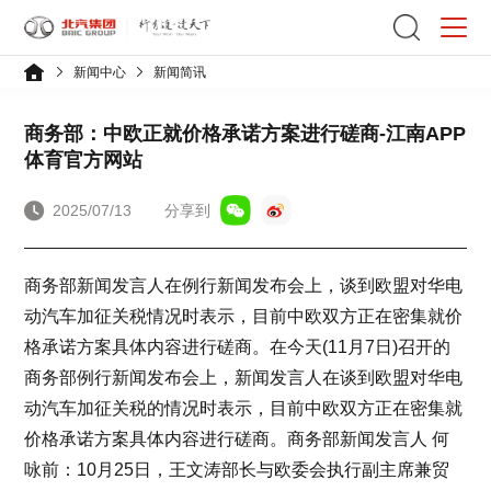
新闻中心
新闻简讯
商务部：中欧正就价格承诺方案进行磋商-江南APP
体育官方网站
2025/07/13
分享到
商务部新闻发言人在例行新闻发布会上，谈到欧盟对华电
动汽车加征关税情况时表示，目前中欧双方正在密集就价
格承诺方案具体内容进行磋商。在今天(11月7日)召开的
商务部例行新闻发布会上，新闻发言人在谈到欧盟对华电
动汽车加征关税的情况时表示，目前中欧双方正在密集就
价格承诺方案具体内容进行磋商。商务部新闻发言人 何
咏前：10月25日，王文涛部长与欧委会执行副主席兼贸