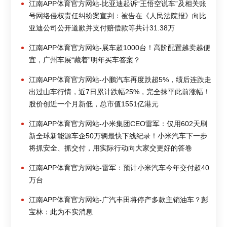
江南APP体育官方网站-比亚迪起诉“王悟空说车”及相关账
号网络侵权责任纠纷案宣判：被告在《人民法院报》向比
亚迪公司公开道歉并支付赔偿款等共计31.38万
江南APP体育官方网站-展车超1000台！高阶配置越卖越便
宜，广州车展“藏着”明年买车答案？
江南APP体育官方网站-小鹏汽车再度跌超5%，绩后连跌走
出过山车行情，近7日累计跌幅25%，完全抹平此前涨幅！
股价创近一个月新低，总市值1551亿港元
江南APP体育官方网站-小米集团CEO雷军：仅用602天刷
新全球新能源车企50万辆最快下线纪录！小米汽车下一步
将抓安全、抓交付，用实际行动向大家交更好的答卷
江南APP体育官方网站-雷军：预计小米汽车今年交付超40
万台
江南APP体育官方网站-广汽丰田将停产多款主销油车？彭
宝林：此为不实消息