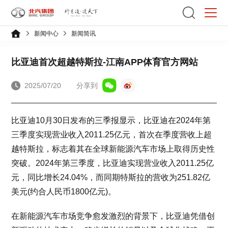
新闻中心
新闻简讯
比亚迪首次超越特斯拉-江南APP体育官方网站
2025/07/20
分享到
比亚迪10月30日发布的三季报显示，比亚迪在2024年第
三季度实现营业收入2011.25亿元，首次在季度营收上超
越特斯拉，标志着其在全球新能源汽车市场上取得历史性
突破。2024年第三季度，比亚迪实现营业收入2011.25亿
元，同比增长24.04%，而同期特斯拉的营收为251.82亿
美元(约合人民币1800亿元)。
在新能源汽车市场竞争愈发激烈的背景下，比亚迪凭借创