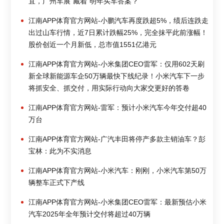
宜，广州车展“藏着”明年买车答案？
江南APP体育官方网站-小鹏汽车再度跌超5%，绩后连跌走
出过山车行情，近7日累计跌幅25%，完全抹平此前涨幅！
股价创近一个月新低，总市值1551亿港元
江南APP体育官方网站-小米集团CEO雷军：仅用602天刷
新全球新能源车企50万辆最快下线纪录！小米汽车下一步
将抓安全、抓交付，用实际行动向大家交更好的答卷
江南APP体育官方网站-雷军：预计小米汽车今年交付超40
万台
江南APP体育官方网站-广汽丰田将停产多款主销油车？彭
宝林：此为不实消息
江南APP体育官方网站-小米汽车：刚刚，小米汽车第50万
辆整车正式下产线
江南APP体育官方网站-小米集团CEO雷军：最新预估小米
汽车2025年全年预计交付将超过40万辆