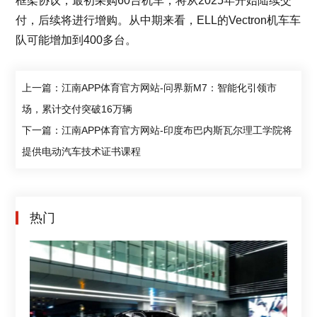
框架协议，最初采购60台机车，将从2025年开始陆续交
付，后续将进行增购。从中期来看，ELL的Vectron机车车
队可能增加到400多台。
上一篇：江南APP体育官方网站-问界新M7：智能化引领市
场，累计交付突破16万辆
下一篇：江南APP体育官方网站-印度布巴内斯瓦尔理工学院将
提供电动汽车技术证书课程
热门