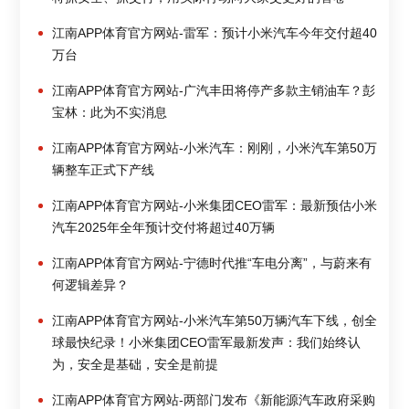
江南APP体育官方网站-雷军：预计小米汽车今年交付超40
万台
江南APP体育官方网站-广汽丰田将停产多款主销油车？彭
宝林：此为不实消息
江南APP体育官方网站-小米汽车：刚刚，小米汽车第50万
辆整车正式下产线
江南APP体育官方网站-小米集团CEO雷军：最新预估小米
汽车2025年全年预计交付将超过40万辆
江南APP体育官方网站-宁德时代推“车电分离”，与蔚来有
何逻辑差异？
江南APP体育官方网站-小米汽车第50万辆汽车下线，创全
球最快纪录！小米集团CEO雷军最新发声：我们始终认
为，安全是基础，安全是前提
江南APP体育官方网站-两部门发布《新能源汽车政府采购