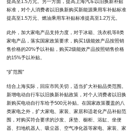
提高至1.5万元。另一方面，提高上海汽车以旧换新补贴
标准，对个人消费者以旧换新购买新能源乘用车补贴标准
提高至1.5万元、燃油乘用车补贴标准提高至1.2万元。
此外，加大家电产品支持力度，对于冰箱、洗衣机等8类
家电产品，落实国家政策要求，购买1级能效产品按照销
售价格的20%予以补贴，购买2级能效产品按照销售价格
的15%予以补贴。
“扩范围”
结合上海实际，回应市民关切，适当扩大补贴品类范围。
新增电动自行车以旧换新补贴政策，对个人消费者以旧换
新购买电动自行车给予500元补贴。在国家政策覆盖的八
类家电之外，扩大家电、家装、家居和适老化产品补贴范
围，对购买符合要求的沙发、床垫、橱柜、浴缸、坐便
器、扫地机器人、吸尘器、空气净化器等家电、家装、家