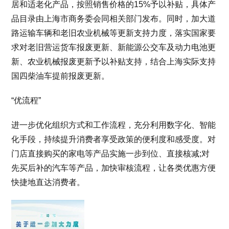
居和适老化产品，按照销售价格的15%予以补贴，具体产
品目录由上海市商务委会同相关部门发布。同时，加大道
路运输车辆和老旧农业机械等更新支持力度，落实国家要
求对老旧营运货车报废更新、新能源公交车及动力电池更
新、农业机械报废更新予以补贴支持，结合上海实际支持
国四柴油车提前报废更新。
“优流程”
进一步优化组织方式和工作流程，充分利用数字化、智能
化手段，持续提升消费者享受政策的便利度和感受度。对
门店直接购买的家电等产品实施一步到位、直接核减;对
先买后补的汽车等产品，加快审核流程，让各类优惠方便
快捷地直达消费者。