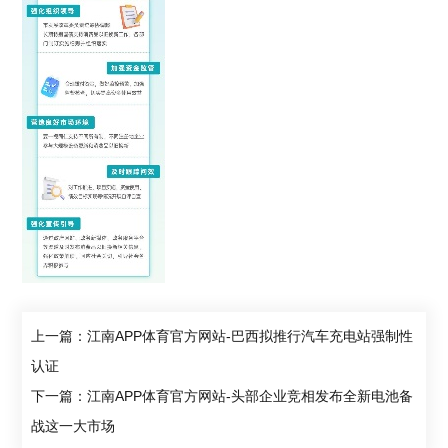
上一篇：江南APP体育官方网站-巴西拟推行汽车充电站强制性
认证
下一篇：江南APP体育官方网站-头部企业竞相发布全新电池备
战这一大市场