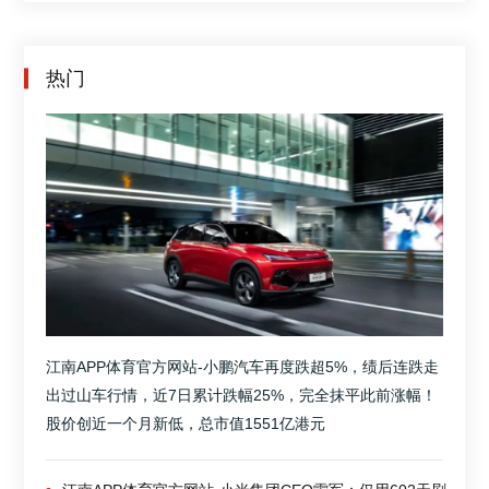
热门
江南APP体育官方网站-小鹏汽车再度跌超5%，绩后连跌走
出过山车行情，近7日累计跌幅25%，完全抹平此前涨幅！
股价创近一个月新低，总市值1551亿港元