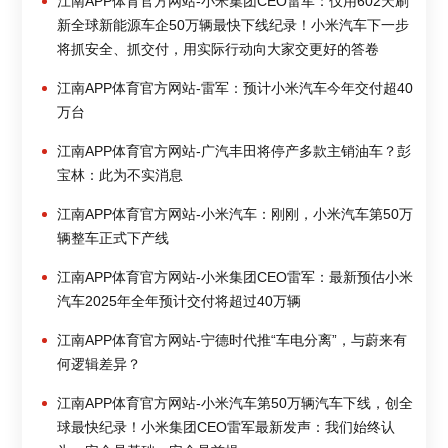
江南APP体育官方网站-小米集团CEO雷军：仅用602天刷
新全球新能源车企50万辆最快下线纪录！小米汽车下一步
将抓安全、抓交付，用实际行动向大家交更好的答卷
江南APP体育官方网站-雷军：预计小米汽车今年交付超40
万台
江南APP体育官方网站-广汽丰田将停产多款主销油车？彭
宝林：此为不实消息
江南APP体育官方网站-小米汽车：刚刚，小米汽车第50万
辆整车正式下产线
江南APP体育官方网站-小米集团CEO雷军：最新预估小米
汽车2025年全年预计交付将超过40万辆
江南APP体育官方网站-宁德时代推“车电分离”，与蔚来有
何逻辑差异？
江南APP体育官方网站-小米汽车第50万辆汽车下线，创全
球最快纪录！小米集团CEO雷军最新发声：我们始终认