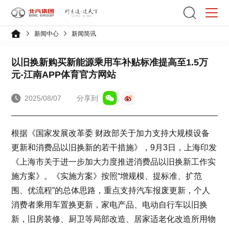
新闻中心
新闻简讯
以旧换新购买新能源乘用车补贴标准提高至1.5万
元-江南APP体育官方网站
2025/08/07
分享到
根据《国家发展改革委 财政部关于加力支持大规模设备
更新和消费品以旧换新的若干措施》，9月3日，上海印发
《上海市关于进一步加大力度推进消费品以旧换新工作实
施方案》。《实施方案》按照“增规模、提标准、扩范
围、优流程”的总体思路，重点支持汽车报废更新，个人
消费者乘用车置换更新，家电产品、电动自行车以旧换
新，旧房装修、厨卫等局部改造、居家适老化改造所用物