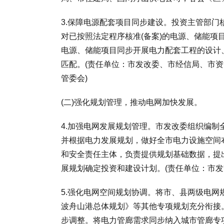
3.保障电源配套项目同步建设。投资主管部门
对已按照法定程序核准(备案)的电源、储能
电源、储能项目同步开展电力配套工程的设计
匹配。(责任单位：市发改委、市经信局、市
管委会)
(二)强化规划管理，推动电网加快发展。
4.加强电网发展规划管理。市发改委组织编
并根据电力发展规划，做好全市电力设施空间
和安全责任主体，负责提供规划基础数据，提
展规划确定投资和建设计划。(责任单位：市发
5.强化电网空间规划协调。将市、县两级电
波舟山港总体规划》等其他专项规划充分衔接
步调整。将电力管廊需求同步纳入城市管廊专