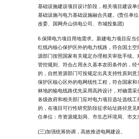
基础设施建设项目设计阶段，相关项目建设单
基础设施与电力基础设施融合共建。(责任单
改委、国网舟山供电公司、市城投集团)
6.保障电力项目用地需求。新建电力项目应
红线内核心保护区外的电力线路，符合国土空
源部门按照国家有关规定办理相关审批手续。
管控规则、符合占用永久基本农田条件的，经
的，自然资源部门可按规定出具支持性原则意
保护区核心区外的电网线性工程，符合国家和
林地的输电线路优先采用高跨设计，对确需采
各级政府和相关部门应对电力项目选址选线工
的，在项目可行性研究阶段征求站址路径意见
任单位：市资源规划局、市生态环境局、市文
(三)加强统筹协调，高效推进电网建设。