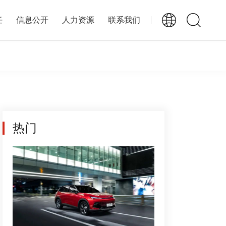
任
信息公开
人力资源
联系我们
热门