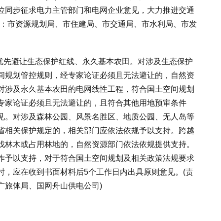
位同步征求电力主管部门和电网企业意见，大力推进交通
位：市资源规划局、市住建局、市交通局、市水利局、市发
当优先避让生态保护红线、永久基本农田。对涉及生态保护
间规划管控规则，经专家论证必须且无法避让的，自然资
对涉及永久基本农田的电网线性工程，符合国土空间规划
专家论证必须且无法避让的，且符合其他用地预审条件
见。对涉及森林公园、风景名胜区、地质公园、无人岛等
省相关保护规定的，相关部门应依法依规予以支持。跨越
伐林木或占用林地的，自然资源部门依法依规提供支持。
作予以支持，对于符合国土空间规划及相关政策法规要求
时，应在收到书面材料后5个工作日内出具原则意见。(责
广旅体局、国网舟山供电公司)