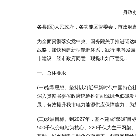
舟政办
各县(区)人民政府，各功能区管委会，市政府
为全面贯彻落实党中央、国务院关于推进碳达
战略，加快构建新型能源体系，践行“电等发
市建设，经市政府同意，现提出如下意见：
一、总体要求
(一)指导思想。坚持以习近平新时代中国特
深入贯彻省委省政府统筹推进能源绿色低碳发
展，有效提升我市电力能源供应保障能力，为
(二)发展目标。到2027年，基本建成“双碳
500千伏变电站为核心、220千伏为主干网