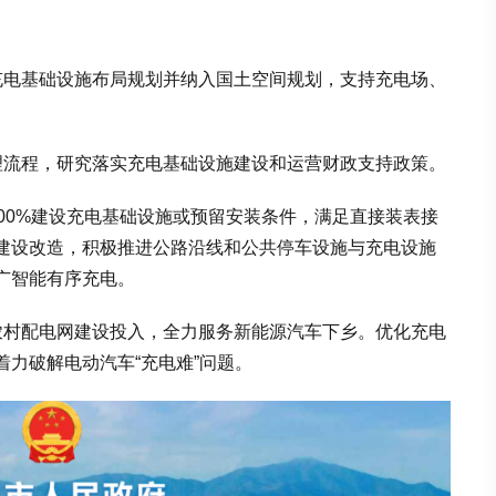
充电基础设施布局规划并纳入国土空间规划，支持充电场、
理流程，研究落实充电基础设施建设和运营财政支持政策。
00%建设充电基础设施或预留安装条件，满足直接装表接
建设改造，积极推进公路沿线和公共停车设施与充电设施
广智能有序充电。
农村配电网建设投入，全力服务新能源汽车下乡。优化充电
力破解电动汽车“充电难”问题。