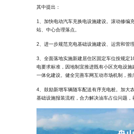
其中提出：
1、加快电动汽车充换电设施建设。滚动修编
站、中心合理落点。
2、进一步规范充电基础设施建设、运营和管
3、全面落地实施新建居住区固定车位按规定1
电要求标准，因地制宜推进既有小区充电设施
一体化建设。健全完善车网互动市场机制，推
4、鼓励新增车辆随车配送有序充电桩。加大
基础设施报装流程，合力解决油车占位问题，着