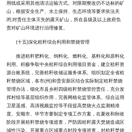
用线或采用其他清洁运输方式。对限期整改仍不达标的矿
山，根据安全生产、水土保持、生态环境等要求依法关
闭;对责任主体灭失的露天矿山，所在县级及以上政府负
责对矿山环境进行治理修复。
(十五)深化秸秆综合利用和禁烧管理
推进秸秆肥料化、饲料化、燃料化、基料化和原料化
利用。积极争取中央秸秆综合利用项目资金，建立秸秆资
源台账系统，完善秸秆收储运服务体系。组织划定全省秸
秆禁烧区域，各市(州)和贵安新区结合实际制定秸秆禁烧
管理办法，细化市县乡村四级秸秆禁烧管控责任，充分发
挥村组等基层组织作用，完善网格化监管体系。综合运用
卫星遥感、高清视频监控等手段提高焚烧火点监测精准
度。安顺市、毕节市要制定专项工作方案，在夏收和秋收
阶段开展秸秆禁烧专项巡查，严防因秸秆露天焚烧造成区
域性污染。开展重点区域重点时段专项巡查，对秸秆焚烧