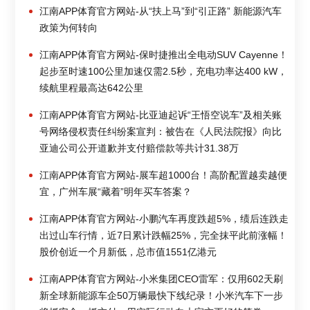
江南APP体育官方网站-从“扶上马”到“引正路” 新能源汽车
政策为何转向
江南APP体育官方网站-保时捷推出全电动SUV Cayenne！
起步至时速100公里加速仅需2.5秒，充电功率达400 kW，
续航里程最高达642公里
江南APP体育官方网站-比亚迪起诉“王悟空说车”及相关账
号网络侵权责任纠纷案宣判：被告在《人民法院报》向比
亚迪公司公开道歉并支付赔偿款等共计31.38万
江南APP体育官方网站-展车超1000台！高阶配置越卖越便
宜，广州车展“藏着”明年买车答案？
江南APP体育官方网站-小鹏汽车再度跌超5%，绩后连跌走
出过山车行情，近7日累计跌幅25%，完全抹平此前涨幅！
股价创近一个月新低，总市值1551亿港元
江南APP体育官方网站-小米集团CEO雷军：仅用602天刷
新全球新能源车企50万辆最快下线纪录！小米汽车下一步