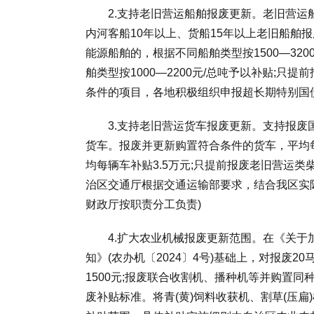
2.支持老旧营运船舶报废更新。老旧营运船
内河客船10年以上、货船15年以上老旧船舶
能源船舶的，根据不同船舶类型按1500—32
舶类型按1000—2200元/总吨予以补贴;只
条件的项目，各地积极组织申报超长期特别国
3.支持老旧营运货车报废更新。支持报废国
货车。报废并更新购置符合条件的货车，平均
均每辆车补贴3.5万元;只提前报废老旧营运
治区交通厅根据交通运输部要求，结合我区实
财政厅按职责分工负责)
4.扩大农业机械报废更新范围。在《关于加
知》(农办机〔2024〕4号)基础上，对报废2
1500元;报废联合收割机、播种机等并购置
废补贴标准。将青(黄)饲料收获机、割草(压