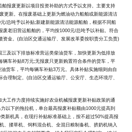
舶报废更新以项目投资补助的方式予以支持。主要支持
报废更新。在报废基础上更新为燃油动力船舶或新能源清洁
00元/总吨予以补贴;新建新能源清洁能源船舶，根据不同船
提前报废老旧营运船舶的，平均按1000元/总吨予以补贴。符合
债资金。(自治区交通运输厅、发展改革委按职责分工负责)
三及以下排放标准营运类柴油货车，加快更新为低排放
每辆车补贴8万元;无报废只更新购置符合条件的货车，平
类柴油货车，平均每辆车补贴3万元。具体补贴实施细则由自
际合理制定。(自治区交通运输厅、公安厅、生态环境厅、
大工作力度持续实施好农业机械报废更新补贴政策的通
0马力以下的拖拉机，单台最高报废补贴额由1000元提高到
同种类新机具，在现行补贴标准基础上，按不超过50%提高报
扁)机、搂草机、饲料混合机、全混日粮制备机、挤奶机纳入