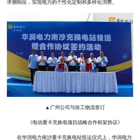
求侧响应，实现电力的个性化定制和多样化消费。
▲广州公司与徐工物流签订
《电动重卡充换电项目战略合作框架协议》
在华润电力南沙重卡充换电站投运仪式上，华润电力