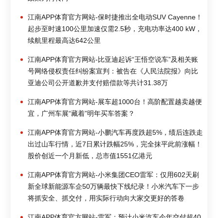
江南APP体育官方网站-保时捷推出全电动SUV Cayenne！
起步至时速100公里加速仅需2.5秒，充电功率达400 kW，
续航里程最高达642公里
江南APP体育官方网站-比亚迪起诉“王悟空说车”及相关账
号网络侵权责任纠纷案宣判：被告在《人民法院报》向比
亚迪公司公开道歉并支付赔偿款等共计31.38万
江南APP体育官方网站-展车超1000台！高阶配置越卖越便
宜，广州车展“藏着”明年买车答案？
江南APP体育官方网站-小鹏汽车再度跌超5%，绩后连跌走
出过山车行情，近7日累计跌幅25%，完全抹平此前涨幅！
股价创近一个月新低，总市值1551亿港元
江南APP体育官方网站-小米集团CEO雷军：仅用602天刷
新全球新能源车企50万辆最快下线纪录！小米汽车下一步
将抓安全、抓交付，用实际行动向大家交更好的答卷
江南APP体育官方网站-雷军：预计小米汽车今年交付超40