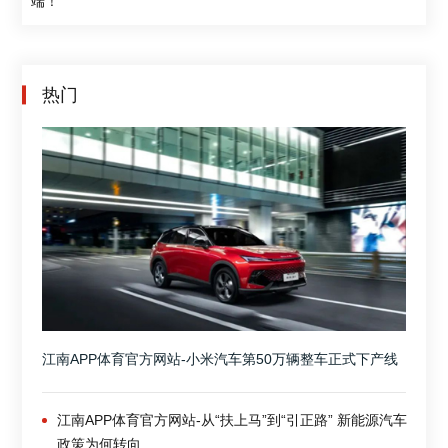
端！
热门
江南APP体育官方网站-小米汽车第50万辆整车正式下产线
江南APP体育官方网站-从“扶上马”到“引正路” 新能源汽车
政策为何转向