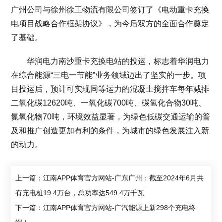
广州公司与徐州徐工物流有限公司签订了《电动重卡充换
电项目战略合作框架协议》，为今后双方的全面合作奠定
了基础。
华润电力南沙重卡充换电站的投运，标志着华润电力
在综合能源“三电一节能”业务领域迈出了坚实的一步。项
目投运后，预计可实现同等运力的混凝土搅拌车每年减排
二氧化碳12620吨、一氧化碳700吨、碳氢化合物30吨、
氮氧化物70吨，环境效益显著，为绿色低碳交通运输的普
及和推广创造更加有利的条件，为城市的绿色发展注入新
的动力。
上一篇：江南APP体育官方网站-广东广州：截至2024年6月共
有充电桩19.4万台，总功率达549.4万千瓦
下一篇：江南APP体育官方网站-广汽能源上新298个充电终