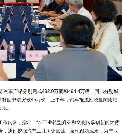
车产销分别完成492.9万辆和494.4万辆，同比分别增
更新补贴申请突破45万份，上半年，汽车报废回收量同比增
显现。
工作内容，指出：“在工业转型升级和文化传承创新的大背
合，通过挖掘汽车工业历史底蕴、展现创新成果，为产业