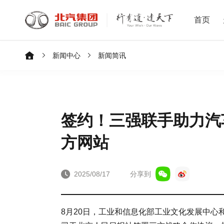
首页
新闻中心
新闻简讯
签约！三强联手助力汽
方网站
2025/08/17
分享到
8月20日，工业和信息化部工业文化发展中心