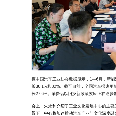
据中国汽车工业协会数据显示，1—6月，新能源汽
长30.1%和32%。截至目前，全国汽车报废
长27.6%。消费品以旧换新政策效应正在逐步
会上，朱永利介绍了工业文化发展中心的主要
景下，中心将加速推动汽车产业与文化深度融