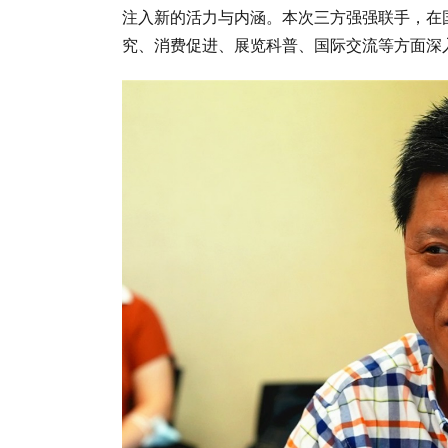
注入新的活力与内涵。本次三方强强联手，在
究、消费促进、展览科普、国际交流等方面深