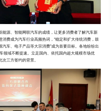
新能源、智能网联汽车的成绩，让更多消费者了解汽车新
进消费成为汽车行业高频热词，“稳定和扩大传统消费，鼓
源汽车、电子产品等大宗消费”成为首要目标。各地纷纷出
在汽车领域不断提速。立足国内、依托国内超大规模市场优
此次三方签约的背景。