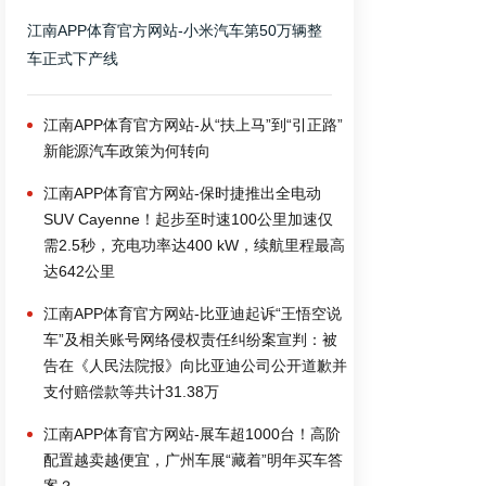
江南APP体育官方网站-小米汽车第50万辆整
车正式下产线
江南APP体育官方网站-从“扶上马”到“引正路”
新能源汽车政策为何转向
江南APP体育官方网站-保时捷推出全电动
SUV Cayenne！起步至时速100公里加速仅
需2.5秒，充电功率达400 kW，续航里程最高
达642公里
江南APP体育官方网站-比亚迪起诉“王悟空说
车”及相关账号网络侵权责任纠纷案宣判：被
告在《人民法院报》向比亚迪公司公开道歉并
支付赔偿款等共计31.38万
江南APP体育官方网站-展车超1000台！高阶
配置越卖越便宜，广州车展“藏着”明年买车答
案？