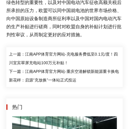
绿色转型的重要性，以及对中国电动汽车征收高额关税后
所承担的压力，欧盟可以同中国就电池的世界市场价格、
向中国原始设备制造商所征利率以及中国对国内电动汽车
的生产补贴进行磋商，同时对欧盟自身的补贴计划进行批
判性审议，从而制定更好的应对措施。
上一篇：江南APP体育官方网站-充电服务费低至0.1元/度！四
川宜宾翠屏充电站100万元补贴！
下一篇：江南APP体育官方网站-重庆空港解锁新能源重卡换电
新花样：启源“充放换”一体站正式投运
热门