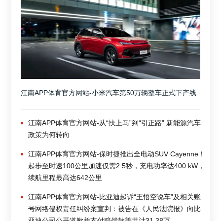
江南APP体育官方网站-小米汽车第50万辆整车正式下产线
江南APP体育官方网站-从“扶上马”到“引正路” 新能源汽车
政策为何转向
江南APP体育官方网站-保时捷推出全电动SUV Cayenne！
起步至时速100公里加速仅需2.5秒，充电功率达400 kW，
续航里程最高达642公里
江南APP体育官方网站-比亚迪起诉“王悟空说车”及相关账
号网络侵权责任纠纷案宣判：被告在《人民法院报》向比
亚迪公司公开道歉并支付赔偿款等共计31.38万