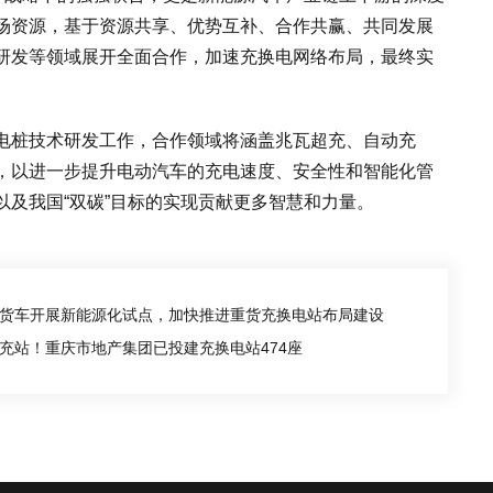
场资源，基于资源共享、优势互补、合作共赢、共同发展
研发等领域展开全面合作，加速充换电网络布局，最终实
电桩技术研发工作，合作领域将涵盖兆瓦超充、自动充
，以进一步提升电动汽车的充电速度、安全性和智能化管
及我国“双碳”目标的实现贡献更多智慧和力量。
型货车开展新能源化试点，加快推进重货充换电站布局建设
超充站！重庆市地产集团已投建充换电站474座