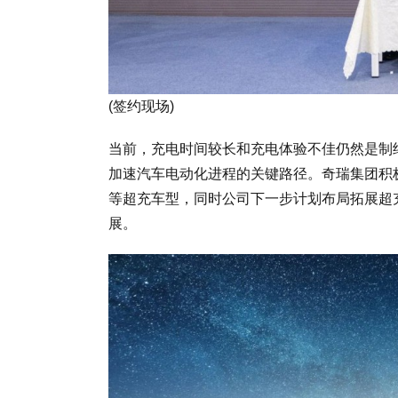
(签约现场)
当前，充电时间较长和充电体验不佳仍然是制
加速汽车电动化进程的关键路径。奇瑞集团积极
等超充车型，同时公司下一步计划布局拓展超
展。