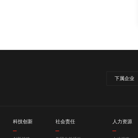
下属企业
科技创新
社会责任
人力资源