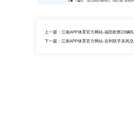
上一篇：江南APP体育官方网站-福田欧辉20辆B
下一篇：江南APP体育官方网站-吉利联手东风交