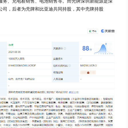
服务、充电桩销售、电池销售等。而壳牌深圳新能源是深
公司，后者为壳牌和比亚迪共同持股，其中壳牌持股