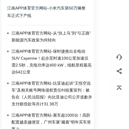
江南APP体育官方网站-小米汽车第50万辆整
车正式下产线
江南APP体育官方网站-从“扶上马”到“引正路”
新能源汽车政策为何转向
江南APP体育官方网站-保时捷推出全电动
SUV Cayenne！起步至时速100公里加速仅
需2.5秒，充电功率达400 kW，续航里程最高
达642公里
江南APP体育官方网站-比亚迪起诉“王悟空说
车”及相关账号网络侵权责任纠纷案宣判：被
告在《人民法院报》向比亚迪公司公开道歉并
支付赔偿款等共计31.38万
江南APP体育官方网站-展车超1000台！高阶
配置越卖越便宜，广州车展“藏着”明年买车答
案？