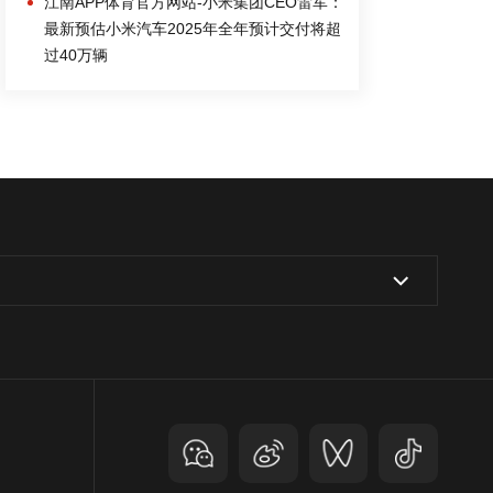
江南APP体育官方网站-小米集团CEO雷军：
最新预估小米汽车2025年全年预计交付将超
过40万辆