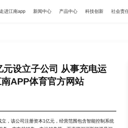
走进江南app
新闻中心
产品中心
科技创新
社会责
亿元设立子公司 从事充电运
南APP体育官方网站
册成立，该公司注册资本1亿元，经营范围包含智能控制系统