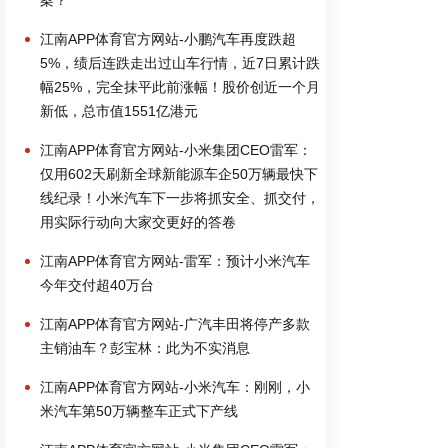
江南APP体育官方网站-小鹏汽车再度跌超
5%，绩后连跌走出过山车行情，近7日累计跌
幅25%，完全抹平此前涨幅！股价创近一个月
新低，总市值1551亿港元
江南APP体育官方网站-小米集团CEO雷军：
仅用602天刷新全球新能源车企50万辆最快下
线纪录！小米汽车下一步将抓安全、抓交付，
用实际行动向大家交更好的答卷
江南APP体育官方网站-雷军：预计小米汽车
今年交付超40万台
江南APP体育官方网站-广汽丰田将停产多款
主销油车？彭宝林：此为不实消息
江南APP体育官方网站-小米汽车：刚刚，小
米汽车第50万辆整车正式下产线