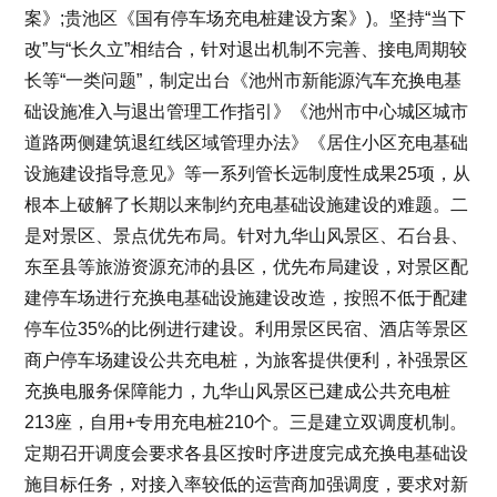
案》;贵池区《国有停车场充电桩建设方案》)。坚持“当下
改”与“长久立”相结合，针对退出机制不完善、接电周期较
长等“一类问题”，制定出台《池州市新能源汽车充换电基
础设施准入与退出管理工作指引》《池州市中心城区城市
道路两侧建筑退红线区域管理办法》《居住小区充电基础
设施建设指导意见》等一系列管长远制度性成果25项，从
根本上破解了长期以来制约充电基础设施建设的难题。二
是对景区、景点优先布局。针对九华山风景区、石台县、
东至县等旅游资源充沛的县区，优先布局建设，对景区配
建停车场进行充换电基础设施建设改造，按照不低于配建
停车位35%的比例进行建设。利用景区民宿、酒店等景区
商户停车场建设公共充电桩，为旅客提供便利，补强景区
充换电服务保障能力，九华山风景区已建成公共充电桩
213座，自用+专用充电桩210个。三是建立双调度机制。
定期召开调度会要求各县区按时序进度完成充换电基础设
施目标任务，对接入率较低的运营商加强调度，要求对新