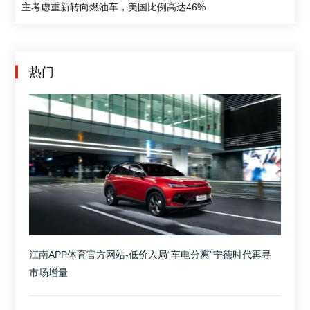
主考虑重新转向燃油车，美国比例高达46%
热门
江南APP体育官方网站-低价入局“车电分离”宁德时代再寻
市场增量