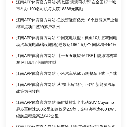
江南APP体育官方网站-第七届“滴滴司机节”在全国17个城
市举办 100名司机每人获18888元奖励
江南APP体育官方网站-总投资近百亿元 16个新能源产业领
域重点项目签约落户常州
江南APP体育官方网站-中国充电联盟：截至10月底我国电
动汽车充电基础设施(枪)总数达1864.5万个 同比增长54%
江南APP体育官方网站-【十五五展望·MTBE】能源结构重
塑 MTBE行业面临转型
江南APP体育官方网站-小米汽车第50万辆整车正式下产线
江南APP体育官方网站-从“扶上马”到“引正路” 新能源汽车
政策为何转向
江南APP体育官方网站-保时捷推出全电动SUV Cayenne！
起步至时速100公里加速仅需2.5秒，充电功率达400 kW，
续航里程最高达642公里