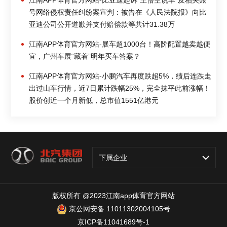
江南APP体育官方网站-比亚迪起诉“王悟空说车”及相关账
号网络侵权责任纠纷案宣判：被告在《人民法院报》向比
亚迪公司公开道歉并支付赔偿款等共计31.38万
江南APP体育官方网站-展车超1000台！高阶配置越卖越便
宜，广州车展“藏着”明年买车答案？
江南APP体育官方网站-小鹏汽车再度跌超5%，绩后连跌走
出过山车行情，近7日累计跌幅25%，完全抹平此前涨幅！
股价创近一个月新低，总市值1551亿港元
下属企业
版权所有 @2023江南app体育官方网站
京公网安备 11011302004105号
京ICP备11041689号-1