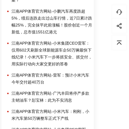
江南APP体育官方网站-小鹏汽车再度跌超
5%，绩后连跌走出过山车行情，近7日累计跌
幅25%，完全抹平此前涨幅！股价创近一个月
新低，总市值1551亿港元
江南APP体育官方网站-小米集团CEO雷军：
仅用602天刷新全球新能源车企50万辆最快下
线纪录！小米汽车下一步将抓安全、抓交付，
用实际行动向大家交更好的答卷
江南APP体育官方网站-雷军：预计小米汽车
今年交付超40万台
江南APP体育官方网站-广汽丰田将停产多款
主销油车？彭宝林：此为不实消息
江南APP体育官方网站-小米汽车：刚刚，小
米汽车第50万辆整车正式下产线