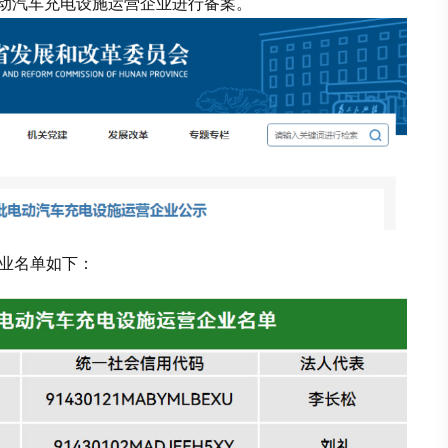
电动汽车充电设施运营企业进行备案。
企业名单如下：