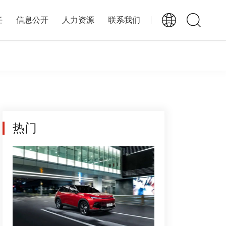
任
信息公开
人力资源
联系我们
热门