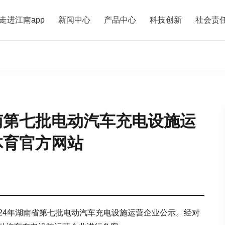
走进江南app
新闻中心
产品中心
科技创新
社会责
湖南第七批电动汽车充电设施运
体育官方网站
24年湖南省第七批电动汽车充电设施运营企业公示。经对