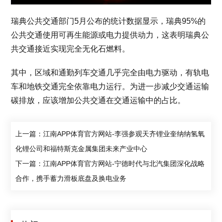
瑞典公共交通部门5月公布的统计数据显示，瑞典95%的
公共交通使用可再生能源或电力提供动力，这表明瑞典公
共交通接近实现完全无化石燃料。
其中，区域和通勤列车交通几乎完全由电力驱动，有轨电
车和地铁交通完全依靠电力运行。为进一步减少交通运输
碳排放，应该增加公共交通在交通运输中的占比。
上一篇：江南APP体育官方网站-李强参观天齐锂业奎纳纳氢氧
化锂公司和福特斯克金属集团未来产业中心
下一篇：江南APP体育官方网站-宁德时代与北汽集团深化战略
合作，携手蓄力滑板底盘及换电业务