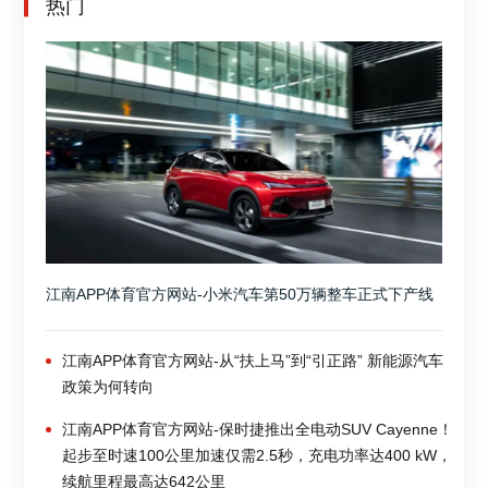
热门
江南APP体育官方网站-小米汽车第50万辆整车正式下产线
江南APP体育官方网站-从“扶上马”到“引正路” 新能源汽车
政策为何转向
江南APP体育官方网站-保时捷推出全电动SUV Cayenne！
起步至时速100公里加速仅需2.5秒，充电功率达400 kW，
续航里程最高达642公里