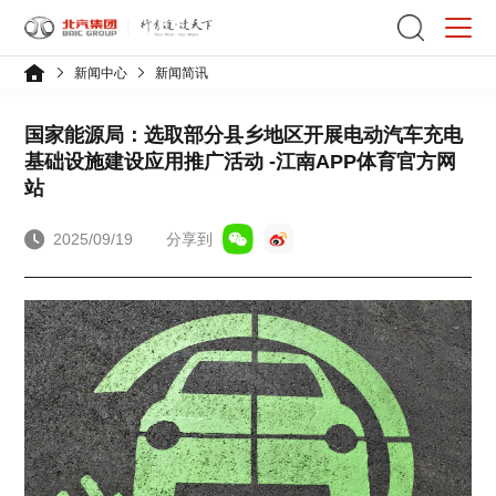
新闻中心
新闻简讯
国家能源局：选取部分县乡地区开展电动汽车充电
基础设施建设应用推广活动 -江南APP体育官方网
站
2025/09/19
分享到