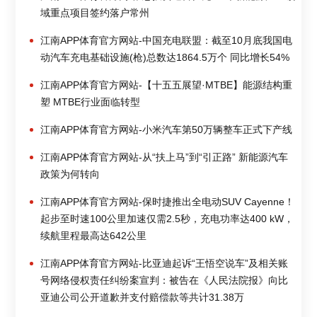
域重点项目签约落户常州
江南APP体育官方网站-中国充电联盟：截至10月底我国电
动汽车充电基础设施(枪)总数达1864.5万个 同比增长54%
江南APP体育官方网站-【十五五展望·MTBE】能源结构重
塑 MTBE行业面临转型
江南APP体育官方网站-小米汽车第50万辆整车正式下产线
江南APP体育官方网站-从“扶上马”到“引正路” 新能源汽车
政策为何转向
江南APP体育官方网站-保时捷推出全电动SUV Cayenne！
起步至时速100公里加速仅需2.5秒，充电功率达400 kW，
续航里程最高达642公里
江南APP体育官方网站-比亚迪起诉“王悟空说车”及相关账
号网络侵权责任纠纷案宣判：被告在《人民法院报》向比
亚迪公司公开道歉并支付赔偿款等共计31.38万