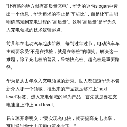
“让有路的地方就有高质量充电”，华为的这句slogan中透
出一个信息，华为追求的不止是“车桩比”，而是让车主能
明确感知到充电过程的“高质量”。这种“高质量”是华为杀
入充电领域的技术逻辑起点。
前几年在电动汽车起步阶段，每到过年过节，电动汽车车
主就要承受“不是在找桩，就是在等桩”的嘲笑。解决这一
难题，除了充电桩的普及，采纳快充桩、超充桩是重要路
径。
华为是从去年杀入充电领域的新秀。世人都知道华为不管
新介入哪一个领域，推出来的产品就足够打上“next
level”标签。进入充电领域的华为产品，首先就是要在充
电速度上冲上next level。
易立琼开宗明义：“要实现充电快，就要提高充电功率，
可以通过增大电压和电流来实现。”