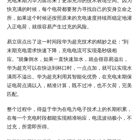
充电末期为华为留出来了更加充沛的技术表现空间。因为
快充满的时候，每个电荷都要努力寻找自己的安身立命之
所，如果这个时候还按照原来的充电速度持续而稳定地灌
入正电荷，就很容易产生过充的风险。
易立琼点出了这一时间段华为超充技术的精妙之处：“到
末期充电需求快速下降，充电电流可实现毫秒级相
应。”就像倒水，如果一直快速加水，就会很容易溢出，
华为超充可以在快达到杯口时，一点点加，就可以实现水
满而不溢出。华为超充利用其智能化优势，在充电末期保
证电荷点滴以入，精准计算，既不过冲，也不欠荷，完美
匹配。
整个过程中，得益于华为在电力电子技术上的长期积累，
在每一个充电时段都能实现精准响应，电流波动极小，不
过充，所需即所得。