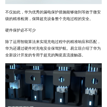
不仅如此，华为优秀的漏电保护措施能够做到等效于微安
级的精准检测，保障超充设备整个充电过程的安全。
硬件保护必不可少
除了运用智能算法来实现充电过程中的精准响应和匹配，
华为还通过硬件对充电安全保驾护航。易立琼介绍了华为
全新设计开发的专用于超充的陶瓷直流接触器。