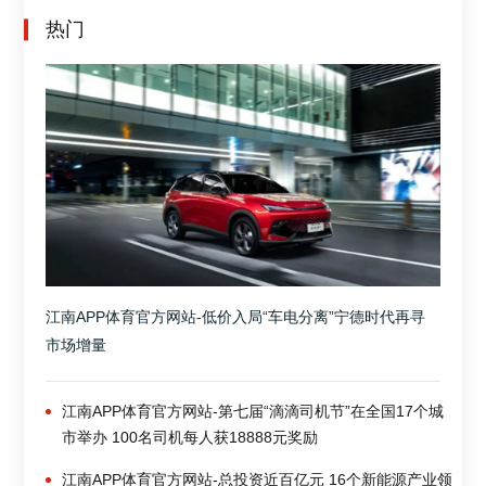
热门
江南APP体育官方网站-低价入局“车电分离”宁德时代再寻
市场增量
江南APP体育官方网站-第七届“滴滴司机节”在全国17个城
市举办 100名司机每人获18888元奖励
江南APP体育官方网站-总投资近百亿元 16个新能源产业领