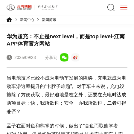
新闻中心
新闻简讯
华为超充：不止是next level，而是top level-江南
APP体育官方网站
2025/09/23
分享到
当电池技术已经不成为电动车发展的障碍，充电就成为电
动车渗透率提升的“卡脖子难题”。对于车主来说，充电设
施除了方便获取，最好遍地是桩之外，还要在充电时达成
两项目标：快，我所欲也；安全，亦我所欲也，二者可得
兼否？
孟子在面对鱼和熊掌的时候，做出了“舍鱼而取熊掌者