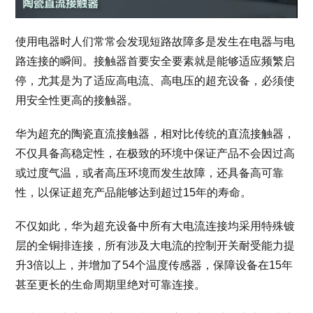
使用电器时人们常常会发现短路故障多是发生在电器与电
路连接的瞬间。接触器首要安全要素就是能够适应频繁启
停，尤其是为了适应高电流、高电压的超充设备，必须使
用安全性更高的接触器。
华为超充的陶瓷直流接触器，相对比传统的直流接触器，
不仅具备高稳定性，在极致的环境中保证产品不会因过高
或过度气温，或者高压环境而发生故障，还具备高可靠
性，以保证超充产品能够达到超过15年的寿命。
不仅如此，华为超充设备中所有大电流连接均采用特殊镀
层的全铜排连接，所有涉及大电流的控制开关耐受能力提
升3倍以上，并增加了54个温度传感器，保障设备在15年
甚至更长的生命周期里绝对可靠连接。