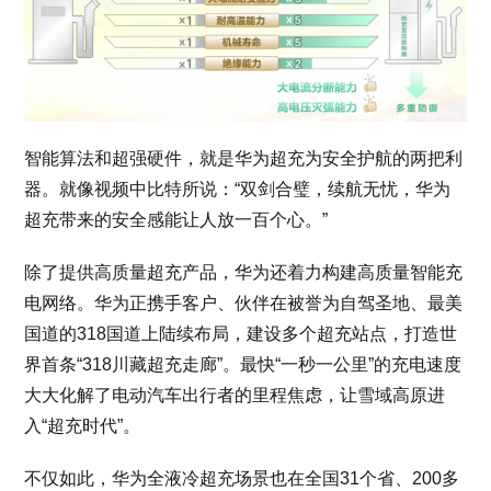
智能算法和超强硬件，就是华为超充为安全护航的两把利
器。就像视频中比特所说：“双剑合璧，续航无忧，华为
超充带来的安全感能让人放一百个心。”
除了提供高质量超充产品，华为还着力构建高质量智能充
电网络。华为正携手客户、伙伴在被誉为自驾圣地、最美
国道的318国道上陆续布局，建设多个超充站点，打造世
界首条“318川藏超充走廊”。最快“一秒一公里”的充电速度
大大化解了电动汽车出行者的里程焦虑，让雪域高原进
入“超充时代”。
不仅如此，华为全液冷超充场景也在全国31个省、200多