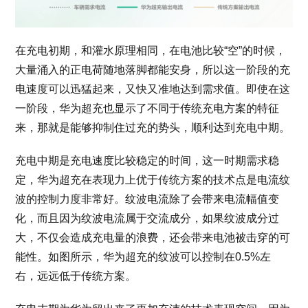
在充电初期，和灌水原理相同，在电池比较“空”的时候，
大量涌入的正电荷随地落脚都能安身，所以这一阶段的充
电速度可以迅猛起来，又快又准地达到需求值。即使在这
一阶段，华为超充也显示了不同于传统充电方案的特征
来，那就是能够抑制住过充的势头，顺利达到充电中期。
充电中期是充电速度比较稳定的时间，这一时期需求稳
定，华为超充在表现力上优于传统方案的技术点是电流纹
波的控制力度非常好。纹波电流除了会带来电流幅值变
化，而且因为纹波电流属于交流成分，如果纹波成分过
大，不仅会造成充电量的浪费，还会带来电池被击穿的可
能性。如图所示，华为超充的纹波可以控制在0.5%左
右，远远低于传统方案。