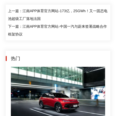
上一篇：江南APP体育官方网站-173亿，25GWh！又一固态电
池超级工厂落地法国
下一篇：江南APP体育官方网站-中国一汽与蔚来签署战略合作
框架协议
热门