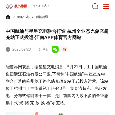
新闻中心
新闻简讯
中国航油与星星充电联合打造 杭州全业态光储充超
充站正式投运-江南APP体育官方网站
2025/09/23
分享到
能源界网获悉，据星星充电消息，5月21日，由中国航油
集团浙江石油有限公司(以下简称“中国航油”)与星星充电
联合打造的杭州笕丁路光储充超充站正式投入运营。该站
位于杭州市丁兰街道笕丁路443号，集直流超充、光伏发
电、分布式储能等于一体，是目前国内为数不多的全业态
集中式“光-储-充-放-换-检”示范站。