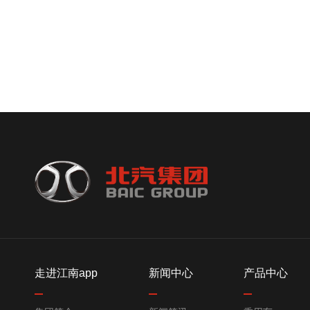
走进江南app
新闻中心
产品中心