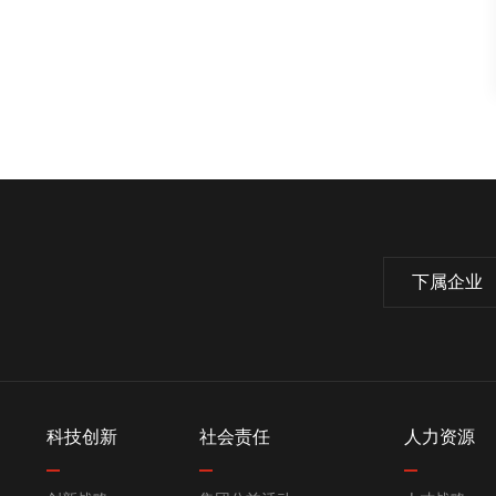
下属企业
科技创新
社会责任
人力资源