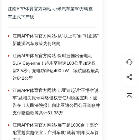
江南APP体育官方网站-小米汽车第50万辆整
车正式下产线
江南APP体育官方网站-从“扶上马”到“引正路”
新能源汽车政策为何转向
江南APP体育官方网站-保时捷推出全电动
SUV Cayenne！起步至时速100公里加速仅
需2.5秒，充电功率达400 kW，续航里程最高
达642公里
江南APP体育官方网站-比亚迪起诉“王悟空说
车”及相关账号网络侵权责任纠纷案宣判：被
告在《人民法院报》向比亚迪公司公开道歉并
支付赔偿款等共计31.38万
江南APP体育官方网站-展车超1000台！高阶
配置越卖越便宜，广州车展“藏着”明年买车答
案？