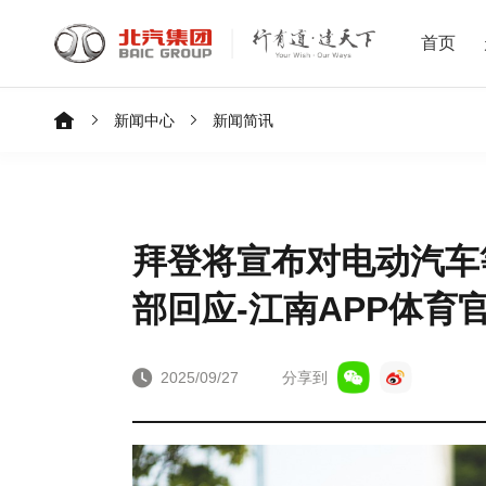
首页
新闻中心
新闻简讯
拜登将宣布对电动汽车
部回应-江南APP体育
2025/09/27
分享到